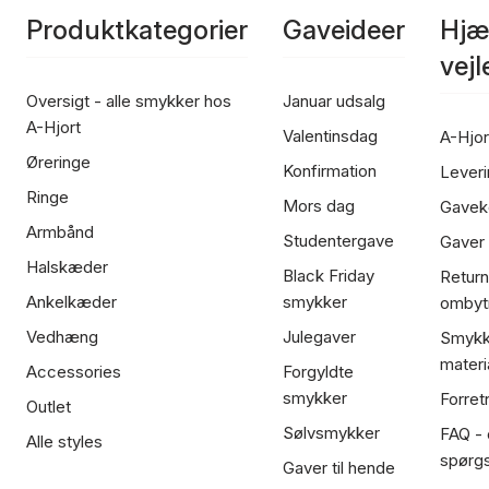
Produktkategorier
Gaveideer
Hjæ
vej
Oversigt - alle smykker hos
Januar udsalg
A-Hjort
Valentinsdag
A-Hjor
Øreringe
Konfirmation
Leveri
Ringe
Mors dag
Gavek
Armbånd
Studentergave
Gaver
Halskæder
Black Friday
Return
Ankelkæder
smykker
ombyt
Vedhæng
Julegaver
Smykk
materi
Accessories
Forgyldte
smykker
Forret
Outlet
Sølvsmykker
FAQ - 
Alle styles
spørg
Gaver til hende