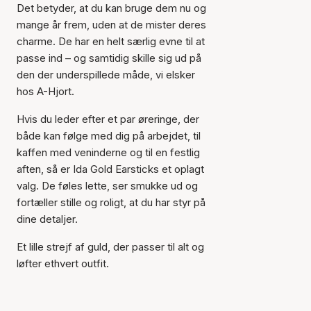
Det betyder, at du kan bruge dem nu og
mange år frem, uden at de mister deres
charme. De har en helt særlig evne til at
passe ind – og samtidig skille sig ud på
den der underspillede måde, vi elsker
hos A-Hjort.
Hvis du leder efter et par øreringe, der
Varen er tilføjet til kurven
både kan følge med dig på arbejdet, til
kaffen med veninderne og til en festlig
aften, så er Ida Gold Earsticks et oplagt
valg. De føles lette, ser smukke ud og
fortæller stille og roligt, at du har styr på
dine detaljer.
Et lille strejf af guld, der passer til alt og
løfter ethvert outfit.