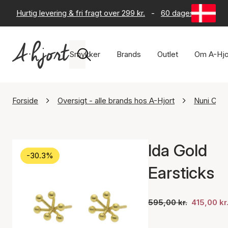
Hurtig levering & fri fragt over 299 kr.
-
60 dages returret
Smykker
Brands
Outlet
Om A-Hjo
Forside
Oversigt - alle brands hos A-Hjort
Nuni Cop
Ida Gold
-30.3%
Earsticks
595,00 kr.
415,00 kr