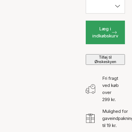
Læg i
indkøbskurv
Tilføj til
Ønskeskyen
Fri fragt
ved køb
over
299 kr.
Mulighed for
gaveindpaknin
til 19 kr.