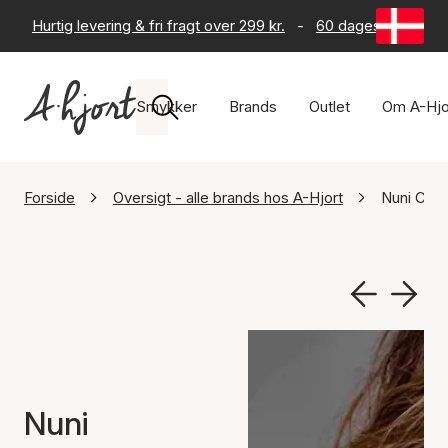
Hurtig levering & fri fragt over 299 kr.
-
60 dages returret
Smykker
Brands
Outlet
Om A-Hjo
Forside
Oversigt - alle brands hos A-Hjort
Nuni Cop
Nuni