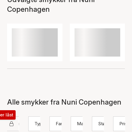
Copenhagen
Alle smykker fra Nuni Copenhagen
ter låst
Nuni Copenhagen
Type
Farve
Materiale
Størrelse
Pris