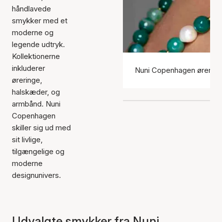
håndlavede
smykker med et
moderne og
legende udtryk.
Kollektionerne
inkluderer
Nuni Copenhagen ørering
øreringe,
halskæder, og
armbånd. Nuni
Copenhagen
skiller sig ud med
sit livlige,
tilgængelige og
moderne
designunivers.
Udvalgte smykker fra Nuni