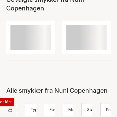
Copenhagen
Alle smykker fra Nuni Copenhagen
ter låst
Nuni Copenhagen
Type
Farve
Materiale
Størrelse
Pris