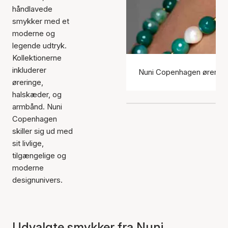
håndlavede
smykker med et
moderne og
legende udtryk.
Kollektionerne
inkluderer
Nuni Copenhagen ørering
øreringe,
halskæder, og
armbånd. Nuni
Copenhagen
skiller sig ud med
sit livlige,
tilgængelige og
moderne
designunivers.
Udvalgte smykker fra Nuni