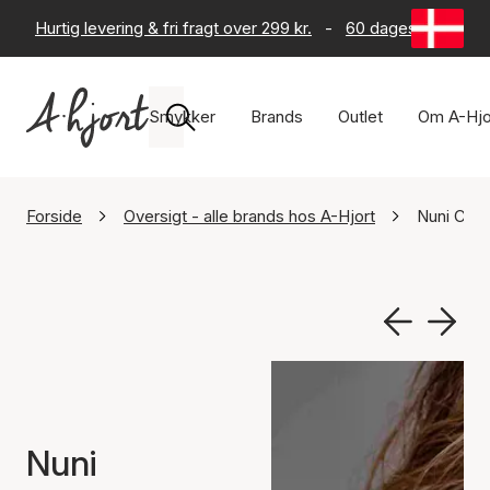
Hurtig levering & fri fragt over 299 kr.
-
60 dages returret
Smykker
Brands
Outlet
Om A-Hjo
Forside
Oversigt - alle brands hos A-Hjort
Nuni Cop
Nuni