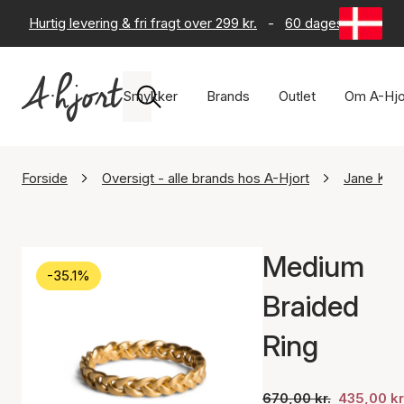
Hurtig levering & fri fragt over 299 kr.
-
60 dages returret
Smykker
Brands
Outlet
Om A-Hjo
Forside
Oversigt - alle brands hos A-Hjort
Jane Køn
Medium
-35.1%
Braided
Ring
670,00 kr.
435,00 kr