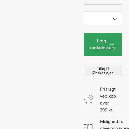
Læg i
indkøbskurv
Tilføj til
Ønskeskyen
Fri fragt
ved køb
over
299 kr.
Mulighed for
gaveindpaknin