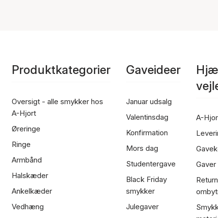
Produktkategorier
Gaveideer
Hjæ
vej
Oversigt - alle smykker hos
Januar udsalg
A-Hjort
Valentinsdag
A-Hjor
Øreringe
Konfirmation
Leveri
Ringe
Mors dag
Gavek
Armbånd
Studentergave
Gaver
Halskæder
Black Friday
Return
Ankelkæder
smykker
ombyt
Vedhæng
Julegaver
Smykk