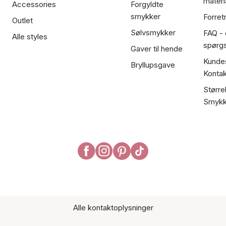
materi
Accessories
Forgyldte
smykker
Forret
Outlet
Sølvsmykker
FAQ - 
Alle styles
spørg
Gaver til hende
Kundes
Bryllupsgave
Kontak
Større
Smykk
Alle kontaktoplysninger