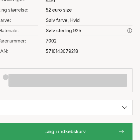
ing størrelse:
52 euro size
arve:
Sølv farve, Hvid
ateriale:
Sølv sterling 925
Varenummer:
7002
EAN:
5710143079218
Læg i indkøbskurv