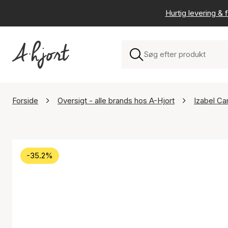
Hurtig levering & f
Forside
Oversigt - alle brands hos A-Hjort
Izabel Ca
-35.2%