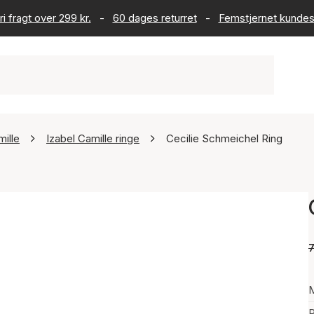
ri fragt over 299 kr.
-
60 dages returret
-
Femstjernet kundes
mille
Izabel Camille ringe
Cecilie Schmeichel Ring
7
P