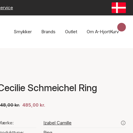
ervice
Smykker
Brands
Outlet
Om A-Hjort
Kurv
Cecilie Schmeichel Ring
48,00 kr.
485,00 kr.
Mærke:
Izabel Camille
rodukttype:
Ring