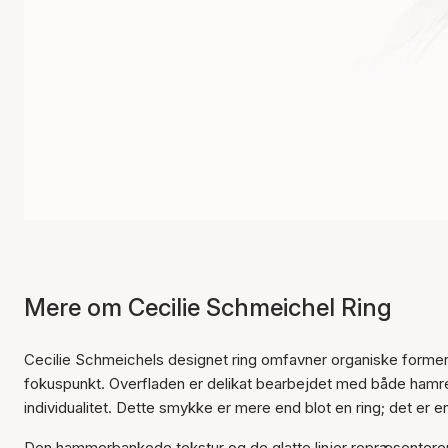
Mere om Cecilie Schmeichel Ring
Cecilie Schmeichels designet ring omfavner organiske former o
fokuspunkt. Overfladen er delikat bearbejdet med både hamre
individualitet. Dette smykke er mere end blot en ring; det er 
Den hammerbankede tekstur og de glatte linjer repræsenterer va