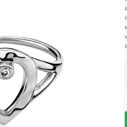
R
F
M