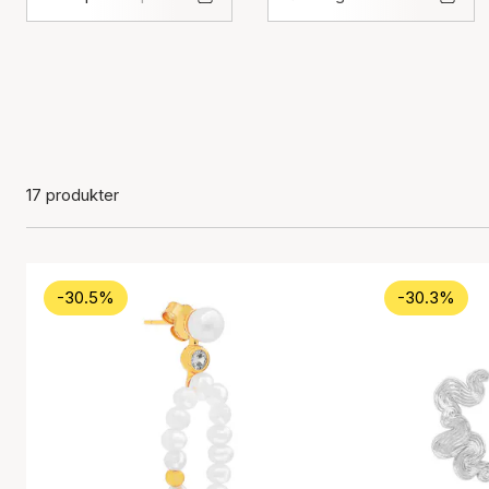
17 produkter
-30.5%
-30.3%