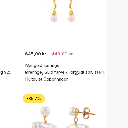
645,00 kr.
449,00 kr.
Marigold Earrings
ing 925
Øreringe, Guld farve / Forgyldt sølv sterling 925
Hultquist Copenhagen
-35.7%