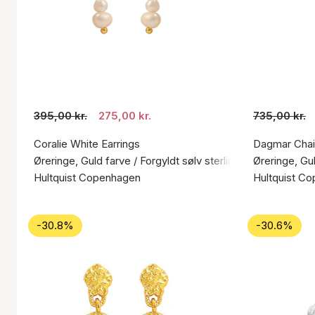
395,00 kr.
275,00 kr.
735,00 kr.
Coralie White Earrings
Dagmar Chai
Øreringe, Guld farve / Forgyldt sølv sterling 925
Øreringe, Gul
Hultquist Copenhagen
Hultquist C
-30.8%
-30.6%