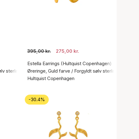
395,00 kr.
275,00 kr.
Estella Earrings (Hultquist Copenhagen)
ølv sterling 925
Øreringe, Guld farve / Forgyldt sølv sterling 925
Hultquist Copenhagen
-30.4%