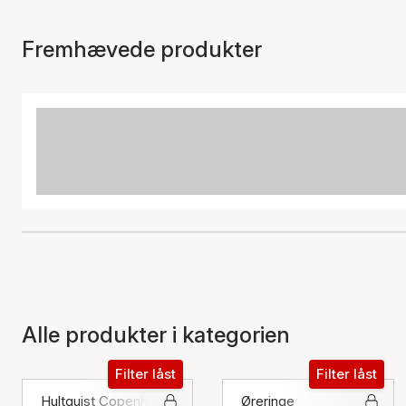
Fremhævede produkter
Alle produkter i kategorien
Filter låst
Filter låst
Hultquist Copenhagen
Øreringe