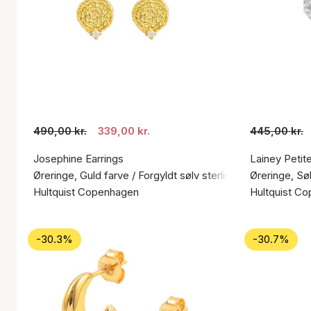
490,00 kr.
339,00 kr.
445,00 kr.
Josephine Earrings
Lainey Petit
Øreringe, Guld farve / Forgyldt sølv sterling 925
Øreringe, Søl
Hultquist Copenhagen
Hultquist C
-30.3%
-30.7%