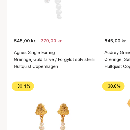
545,00 kr.
379,00 kr.
845,00 kr.
Agnes Single Earring
Audrey Gran
Øreringe, Guld farve / Forgyldt sølv sterling 925
Øreringe, Søl
Hultquist Copenhagen
Hultquist C
-30.4%
-30.8%