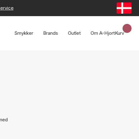
ervice
Smykker
Brands
Outlet
Om A-Hjort
Kurv
 med