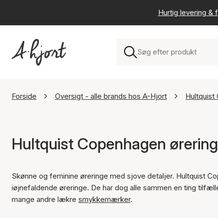
Hurtig levering & f
Forside
Oversigt - alle brands hos A-Hjort
Hultquis
Hultquist Copenhagen ørerin
Skønne og feminine øreringe med sjove detaljer. Hultquist C
iøjnefaldende øreringe. De har dog alle sammen en ting tilfæ
mange andre lækre
smykkemærker
.