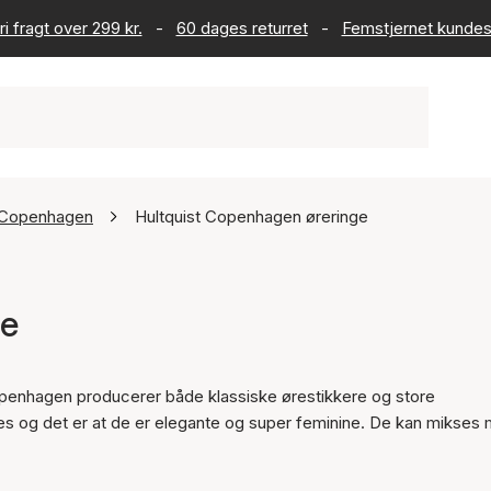
ri fragt over 299 kr.
-
60 dages returret
-
Femstjernet kundes
t Copenhagen
Hultquist Copenhagen øreringe
ge
openhagen producerer både klassiske ørestikkere og store
lles og det er at de er elegante og super feminine. De kan mikses