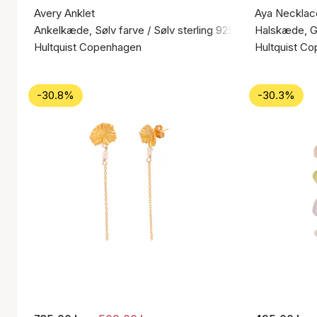
Avery Anklet
Aya Necklac
Ankelkæde, Sølv farve / Sølv sterling 925
Halskæde, Gu
Hultquist Copenhagen
Hultquist C
-30.8%
-30.3%