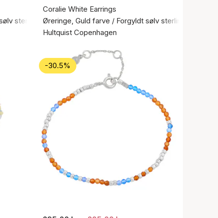
Coralie White Earrings
sølv sterling 925
Øreringe, Guld farve / Forgyldt sølv sterling 925
Hultquist Copenhagen
-30.5%