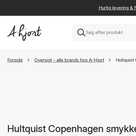
Hurtig levering & f
Forside
Oversigt - alle brands hos A-Hjort
Hultquis
Hultquist Copenhagen smykk