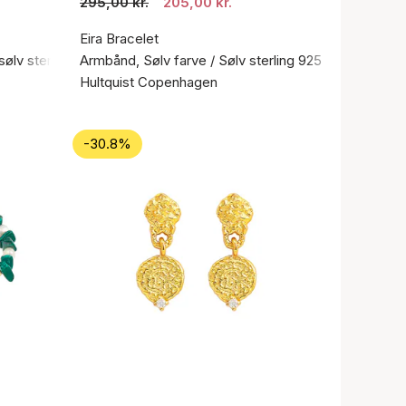
295,00 kr.
205,00 kr.
Eira Bracelet
sølv sterling 925
Armbånd, Sølv farve / Sølv sterling 925
Hultquist Copenhagen
-30.8%