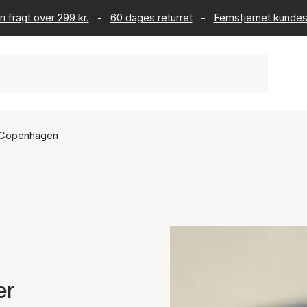
ri fragt over 299 kr.
-
60 dages returret
-
Femstjernet kundes
t Copenhagen
er