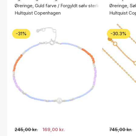
Øreringe, Guld farve / Forgyldt sølv sterling 925
Øreringe, Søl
Hultquist Copenhagen
Hultquist C
-31%
-30.3%
245,00 kr.
169,00 kr.
745,00 kr.