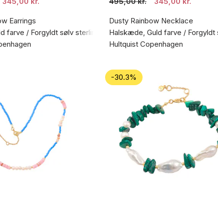
345,00 kr.
495,00 kr.
345,00 kr.
ow Earrings
Dusty Rainbow Necklace
d farve / Forgyldt sølv sterling 925
Halskæde, Guld farve / Forgyldt 
openhagen
Hultquist Copenhagen
-30.3%