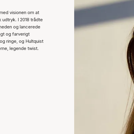
 med visionen om at
dtryk. I 2018 trådte
omheden og lancerede
ngt og farverigt
g ringe, og Hultquist
rne, legende twist.