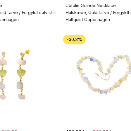
e
Coralie Grande Necklace
ld farve / Forgyldt sølv sterling 925
Halskæde, Guld farve / Forgyldt 
openhagen
Hultquist Copenhagen
-30.3%