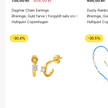
735,00 kr.
509,00 kr.
495,00 kr.
Dagmar Chain Earrings
Dusty Rainb
Øreringe, Guld farve / Forgyldt sølv sterling 925
Øreringe, Gul
Hultquist Copenhagen
Hultquist C
-30.4%
-30.5%