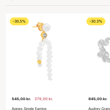
-30.5%
-30.3%
545,00 kr.
379,00 kr.
845,00 kr.
Agnes Single Earring
Audrey Gran