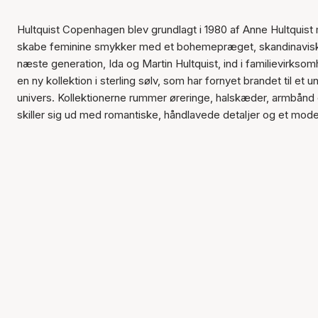
Hultquist Copenhagen blev grundlagt i 1980 af Anne Hultquist
skabe feminine smykker med et bohemepræget, skandinavisk u
næste generation, Ida og Martin Hultquist, ind i familievirks
en ny kollektion i sterling sølv, som har fornyet brandet til et u
univers. Kollektionerne rummer øreringe, halskæder, armbånd o
skiller sig ud med romantiske, håndlavede detaljer og et mode