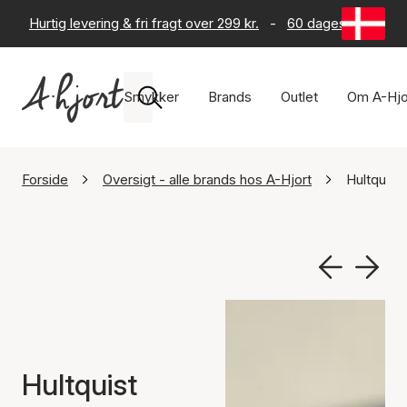
Hurtig levering & fri fragt over 299 kr.
-
60 dages returret
Smykker
Brands
Outlet
Om A-Hjo
Forside
Oversigt - alle brands hos A-Hjort
Hultquis
Hultquist