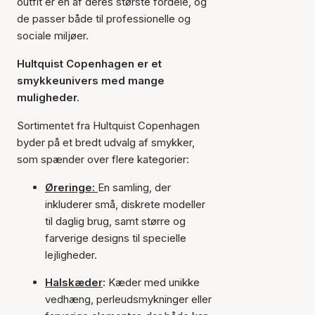
outfit er en af deres største fordele, og
de passer både til professionelle og
sociale miljøer.
Hultquist Copenhagen er et
smykkeunivers med mange
muligheder.
Sortimentet fra Hultquist Copenhagen
byder på et bredt udvalg af smykker,
som spænder over flere kategorier:
Øreringe:
En samling, der
inkluderer små, diskrete modeller
til daglig brug, samt større og
farverige designs til specielle
lejligheder.
Halskæder
:
Kæder med unikke
vedhæng, perleudsmykninger eller