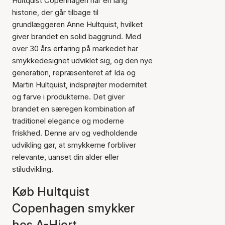
Hultquist Copenhagen har en lang
historie, der går tilbage til
grundlæggeren Anne Hultquist, hvilket
giver brandet en solid baggrund. Med
over 30 års erfaring på markedet har
smykkedesignet udviklet sig, og den nye
generation, repræsenteret af Ida og
Martin Hultquist, indsprøjter modernitet
og farve i produkterne. Det giver
brandet en særegen kombination af
traditionel elegance og moderne
friskhed. Denne arv og vedholdende
udvikling gør, at smykkerne forbliver
relevante, uanset din alder eller
stiludvikling.
Køb Hultquist
Copenhagen smykker
hos A-Hjort