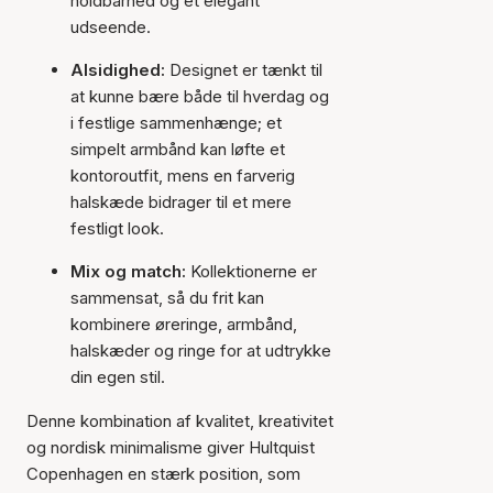
holdbarhed og et elegant
udseende.
Alsidighed:
Designet er tænkt til
at kunne bære både til hverdag og
i festlige sammenhænge; et
simpelt armbånd kan løfte et
kontoroutfit, mens en farverig
halskæde bidrager til et mere
festligt look.
Mix og match:
Kollektionerne er
sammensat, så du frit kan
kombinere øreringe, armbånd,
halskæder og ringe for at udtrykke
din egen stil.
Denne kombination af kvalitet, kreativitet
og nordisk minimalisme giver Hultquist
Copenhagen en stærk position, som