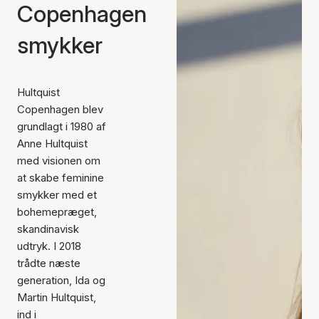
Copenhagen
smykker
Hultquist
Copenhagen blev
grundlagt i 1980 af
Anne Hultquist
med visionen om
at skabe feminine
smykker med et
bohemepræget,
skandinavisk
udtryk. I 2018
trådte næste
generation, Ida og
Martin Hultquist,
ind i