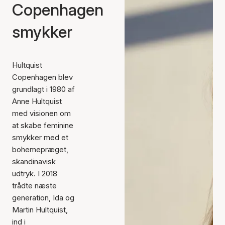
Copenhagen
smykker
Hultquist
Copenhagen blev
grundlagt i 1980 af
Anne Hultquist
med visionen om
at skabe feminine
smykker med et
bohemepræget,
skandinavisk
udtryk. I 2018
trådte næste
generation, Ida og
Martin Hultquist,
ind i