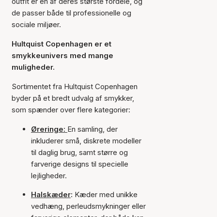
outfit er en af deres største fordele, og
de passer både til professionelle og
sociale miljøer.
Hultquist Copenhagen er et
smykkeunivers med mange
muligheder.
Sortimentet fra Hultquist Copenhagen
byder på et bredt udvalg af smykker,
som spænder over flere kategorier:
Øreringe:
En samling, der
inkluderer små, diskrete modeller
til daglig brug, samt større og
farverige designs til specielle
lejligheder.
Halskæder
:
Kæder med unikke
vedhæng, perleudsmykninger eller