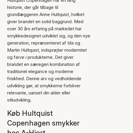
Hultquist Copenhagen har en lang
historie, der går tilbage til
grundlæggeren Anne Hultquist, hvilket
giver brandet en solid baggrund. Med
over 30 års erfaring på markedet har
smykkedesignet udviklet sig, og den nye
generation, repræsenteret af Ida og
Martin Hultquist, indsprøjter modernitet
og farve i produkterne. Det giver
brandet en særegen kombination af
traditionel elegance og moderne
friskhed. Denne arv og vedholdende
udvikling gør, at smykkerne forbliver
relevante, uanset din alder eller
stiludvikling.
Køb Hultquist
Copenhagen smykker
hos A-Hjort