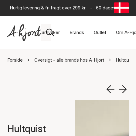
Hurtig levering & fri fragt over 299 kr.
-
60 dages returret
Smykker
Brands
Outlet
Om A-Hjo
Forside
Oversigt - alle brands hos A-Hjort
Hultquis
Hultquist