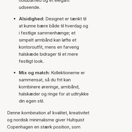
holdbarhed og et elegant
udseende.
Alsidighed:
Designet er tænkt til
at kunne bære både til hverdag og
i festlige sammenhænge; et
simpelt armbånd kan løfte et
kontoroutfit, mens en farverig
halskæde bidrager til et mere
festligt look.
Mix og match:
Kollektionerne er
sammensat, så du frit kan
kombinere øreringe, armbånd,
halskæder og ringe for at udtrykke
din egen stil.
Denne kombination af kvalitet, kreativitet
og nordisk minimalisme giver Hultquist
Copenhagen en stærk position, som