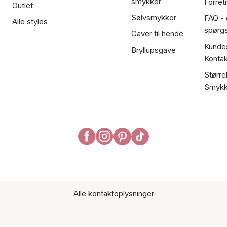
smykker
Forret
Outlet
Sølvsmykker
FAQ - 
Alle styles
spørg
Gaver til hende
Kundes
Bryllupsgave
Kontak
Større
Smykk
Alle kontaktoplysninger