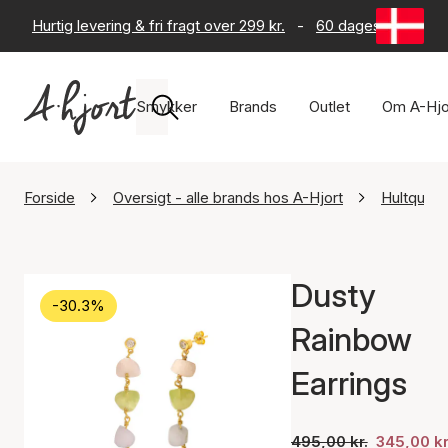
Hurtig levering & fri fragt over 299 kr.
-
60 dages returret
Smykker
Brands
Outlet
Om A-Hjo
Forside
Oversigt - alle brands hos A-Hjort
Hultquis
Dusty
-30.3%
Rainbow
Earrings
495,00 kr.
345,00 kr