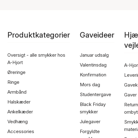
Produktkategorier
Gaveideer
Hjæ
vej
Oversigt - alle smykker hos
Januar udsalg
A-Hjort
Valentinsdag
A-Hjor
Øreringe
Konfirmation
Leveri
Ringe
Mors dag
Gavek
Armbånd
Studentergave
Gaver
Halskæder
Black Friday
Return
Ankelkæder
smykker
ombyt
Vedhæng
Julegaver
Smykk
materi
Accessories
Forgyldte