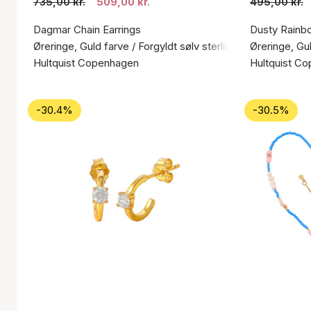
735,00 kr.
509,00 kr.
495,00 kr.
Dagmar Chain Earrings
Dusty Rainb
Øreringe, Guld farve / Forgyldt sølv sterling 925
Øreringe, Gul
Hultquist Copenhagen
Hultquist C
-30.4%
-30.5%