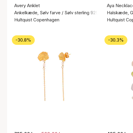
Avery Anklet
Aya Necklac
Ankelkæde, Sølv farve / Sølv sterling 925
Halskæde, Gu
Hultquist Copenhagen
Hultquist C
-30.8%
-30.3%