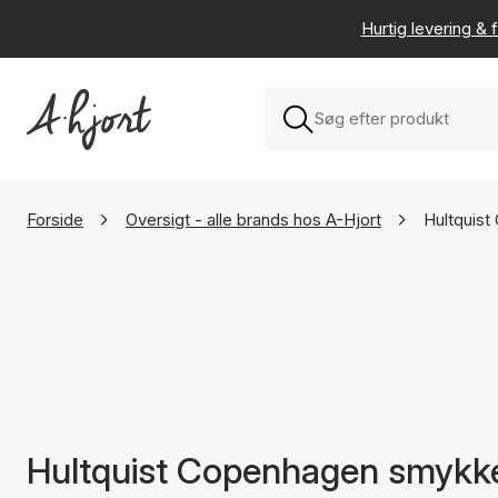
Hurtig levering & f
Forside
Oversigt - alle brands hos A-Hjort
Hultquis
Hultquist Copenhagen smykk