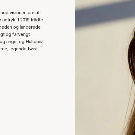
 med visionen om at
dtryk. I 2018 trådte
omheden og lancerede
ngt og farverigt
g ringe, og Hultquist
rne, legende twist.