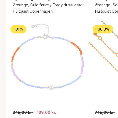
Øreringe, Guld farve / Forgyldt sølv sterling 925
Øreringe, Søl
Hultquist Copenhagen
Hultquist C
-31%
-30.3%
245,00 kr.
169,00 kr.
745,00 kr.