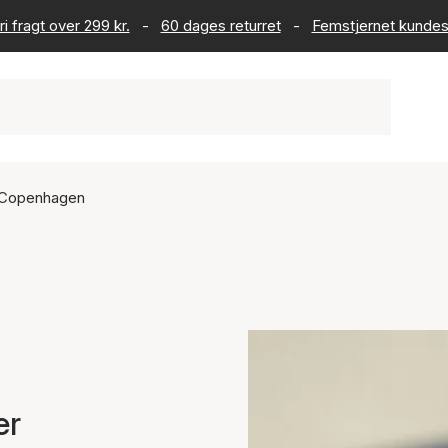
ri fragt over 299 kr.
-
60 dages returret
-
Femstjernet kundes
t Copenhagen
er