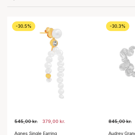
-30.5%
-30.3%
545,00 kr.
379,00 kr.
845,00 kr.
Agnes Single Earring
Audrey Gran