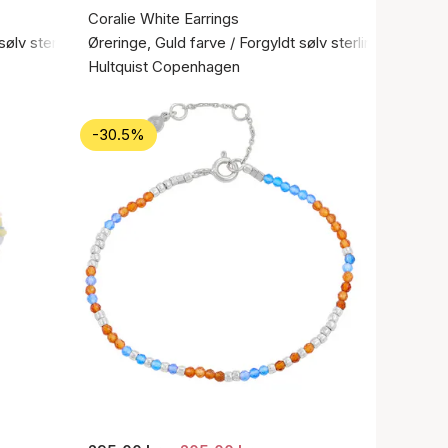
Coralie White Earrings
sølv sterling 925
Øreringe, Guld farve / Forgyldt sølv sterling 925
Hultquist Copenhagen
-30.5%