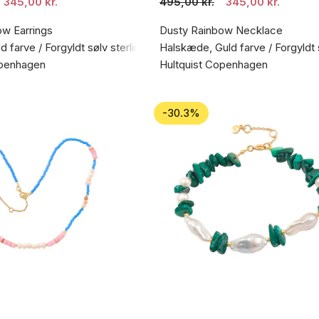
345,00 kr.
495,00 kr.
345,00 kr.
ow Earrings
Dusty Rainbow Necklace
d farve / Forgyldt sølv sterling 925
Halskæde, Guld farve / Forgyldt 
openhagen
Hultquist Copenhagen
-30.3%