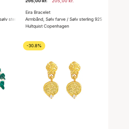
295,00 kr.
205,00 kr.
Eira Bracelet
sølv sterling 925
Armbånd, Sølv farve / Sølv sterling 925
Hultquist Copenhagen
-30.8%