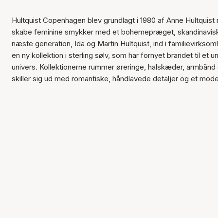
Hultquist Copenhagen blev grundlagt i 1980 af Anne Hultquist
skabe feminine smykker med et bohemepræget, skandinavisk u
næste generation, Ida og Martin Hultquist, ind i familievirks
en ny kollektion i sterling sølv, som har fornyet brandet til et u
univers. Kollektionerne rummer øreringe, halskæder, armbånd o
skiller sig ud med romantiske, håndlavede detaljer og et mode