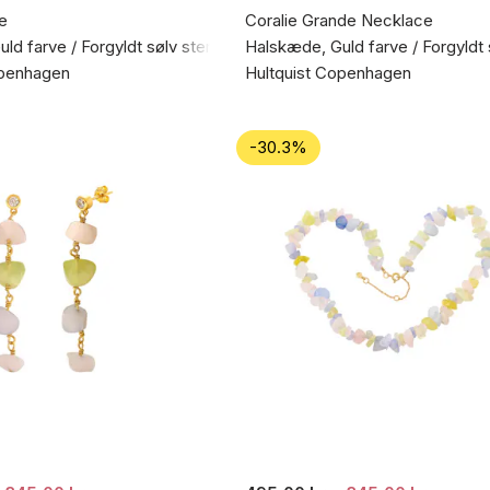
e
Coralie Grande Necklace
ld farve / Forgyldt sølv sterling 925
Halskæde, Guld farve / Forgyldt 
openhagen
Hultquist Copenhagen
-30.3%