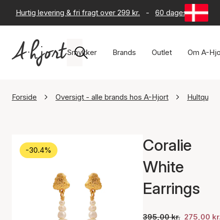
Hurtig levering & fri fragt over 299 kr.
-
60 dages returret
Smykker
Brands
Outlet
Om A-Hjo
Forside
Oversigt - alle brands hos A-Hjort
Hultquis
Coralie
-30.4%
White
Earrings
395,00 kr.
275,00 kr