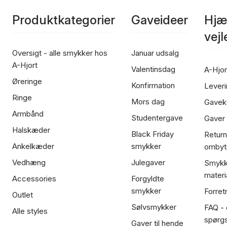
Produktkategorier
Gaveideer
Hjæ
vej
Oversigt - alle smykker hos
Januar udsalg
A-Hjort
Valentinsdag
A-Hjor
Øreringe
Konfirmation
Leveri
Ringe
Mors dag
Gavek
Armbånd
Studentergave
Gaver
Halskæder
Black Friday
Return
Ankelkæder
smykker
ombyt
Vedhæng
Julegaver
Smykk
materi
Accessories
Forgyldte
smykker
Forret
Outlet
Sølvsmykker
FAQ - 
Alle styles
spørg
Gaver til hende