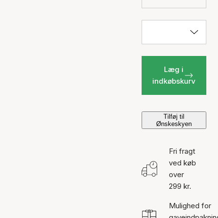
Læg i
indkøbskurv
Tilføj til
Ønskeskyen
Fri fragt
ved køb
over
299 kr.
Mulighed for
gaveindpaknin