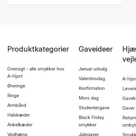
Produktkategorier
Gaveideer
Hjæ
vej
Oversigt - alle smykker hos
Januar udsalg
A-Hjort
Valentinsdag
A-Hjor
Øreringe
Konfirmation
Leveri
Ringe
Mors dag
Gavek
Armbånd
Studentergave
Gaver
Halskæder
Black Friday
Return
Ankelkæder
smykker
ombyt
Vedhæng
Julegaver
Smykk