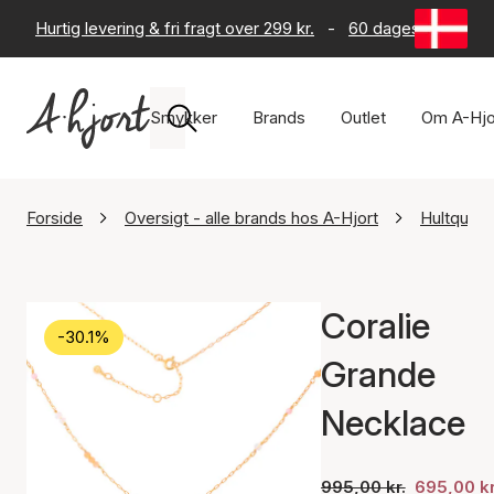
Hurtig levering & fri fragt over 299 kr.
-
60 dages returret
Smykker
Brands
Outlet
Om A-Hjo
Forside
Oversigt - alle brands hos A-Hjort
Hultquis
Coralie
-30.1%
Grande
Necklace
995,00 kr.
695,00 kr