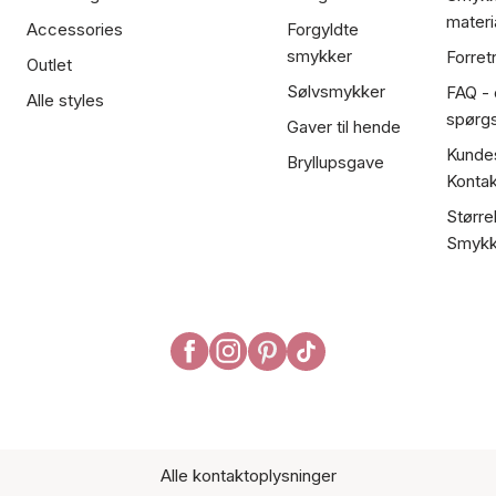
materi
Accessories
Forgyldte
smykker
Forret
Outlet
Sølvsmykker
FAQ - 
Alle styles
spørg
Gaver til hende
Kundes
Bryllupsgave
Kontak
Større
Smykk
Alle kontaktoplysninger