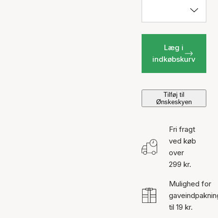
Læg i
indkøbskurv
Tilføj til
Ønskeskyen
Fri fragt
ved køb
over
299 kr.
Mulighed for
gaveindpaknin
til 19 kr.