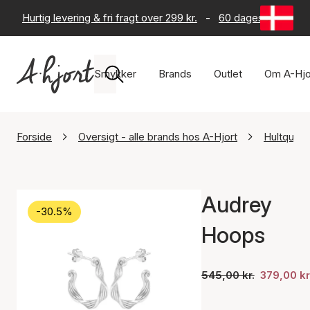
Hurtig levering & fri fragt over 299 kr.
-
60 dages returret
Smykker
Brands
Outlet
Om A-Hjo
Forside
Oversigt - alle brands hos A-Hjort
Hultquis
Audrey
-30.5%
Hoops
545,00 kr.
379,00 kr