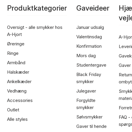
Produktkategorier
Gaveideer
Hjæ
vej
Oversigt - alle smykker hos
Januar udsalg
A-Hjort
Valentinsdag
A-Hjor
Øreringe
Konfirmation
Leveri
Ringe
Mors dag
Gavek
Armbånd
Studentergave
Gaver
Halskæder
Black Friday
Return
Ankelkæder
smykker
ombyt
Vedhæng
Julegaver
Smykk
materi
Accessories
Forgyldte
smykker
Forret
Outlet
Sølvsmykker
FAQ - 
Alle styles
spørg
Gaver til hende