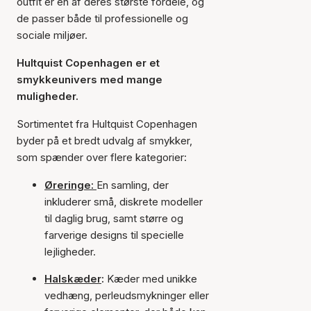
outfit er en af deres største fordele, og
de passer både til professionelle og
sociale miljøer.
Hultquist Copenhagen er et
smykkeunivers med mange
muligheder.
Sortimentet fra Hultquist Copenhagen
byder på et bredt udvalg af smykker,
som spænder over flere kategorier:
Øreringe:
En samling, der
inkluderer små, diskrete modeller
til daglig brug, samt større og
farverige designs til specielle
lejligheder.
Halskæder
:
Kæder med unikke
vedhæng, perleudsmykninger eller