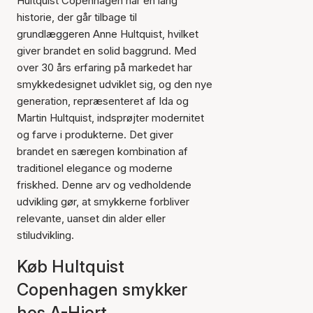
Hultquist Copenhagen har en lang
historie, der går tilbage til
grundlæggeren Anne Hultquist, hvilket
giver brandet en solid baggrund. Med
over 30 års erfaring på markedet har
smykkedesignet udviklet sig, og den nye
generation, repræsenteret af Ida og
Martin Hultquist, indsprøjter modernitet
og farve i produkterne. Det giver
brandet en særegen kombination af
traditionel elegance og moderne
friskhed. Denne arv og vedholdende
udvikling gør, at smykkerne forbliver
relevante, uanset din alder eller
stiludvikling.
Køb Hultquist
Copenhagen smykker
hos A-Hjort