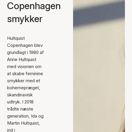
Copenhagen
smykker
Hultquist
Copenhagen blev
grundlagt i 1980 af
Anne Hultquist
med visionen om
at skabe feminine
smykker med et
bohemepræget,
skandinavisk
udtryk. I 2018
trådte næste
generation, Ida og
Martin Hultquist,
ind i