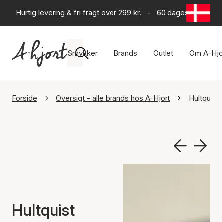
Hurtig levering & fri fragt over 299 kr.
-
60 dages returret
Smykker
Brands
Outlet
Om A-Hjo
Forside
Oversigt - alle brands hos A-Hjort
Hultquis
Hultquist