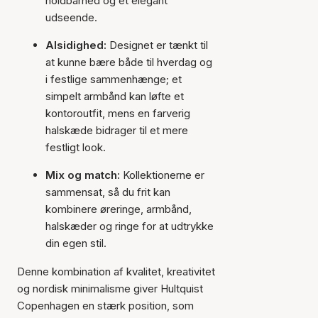
holdbarhed og et elegant
udseende.
Alsidighed:
Designet er tænkt til
at kunne bære både til hverdag og
i festlige sammenhænge; et
simpelt armbånd kan løfte et
kontoroutfit, mens en farverig
halskæde bidrager til et mere
festligt look.
Mix og match:
Kollektionerne er
sammensat, så du frit kan
kombinere øreringe, armbånd,
halskæder og ringe for at udtrykke
din egen stil.
Denne kombination af kvalitet, kreativitet
og nordisk minimalisme giver Hultquist
Copenhagen en stærk position, som