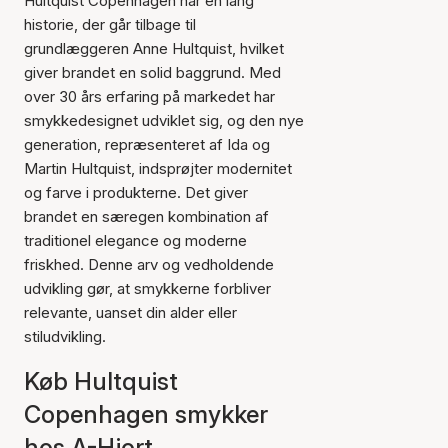
Hultquist Copenhagen har en lang
historie, der går tilbage til
grundlæggeren Anne Hultquist, hvilket
giver brandet en solid baggrund. Med
over 30 års erfaring på markedet har
smykkedesignet udviklet sig, og den nye
generation, repræsenteret af Ida og
Martin Hultquist, indsprøjter modernitet
og farve i produkterne. Det giver
brandet en særegen kombination af
traditionel elegance og moderne
friskhed. Denne arv og vedholdende
udvikling gør, at smykkerne forbliver
relevante, uanset din alder eller
stiludvikling.
Køb Hultquist
Copenhagen smykker
hos A-Hjort