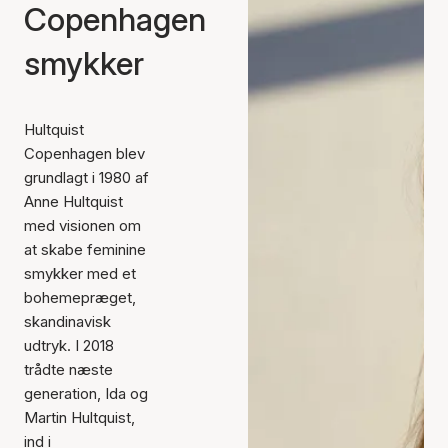
Copenhagen
smykker
Hultquist
Copenhagen blev
grundlagt i 1980 af
Anne Hultquist
med visionen om
at skabe feminine
smykker med et
bohemepræget,
skandinavisk
udtryk. I 2018
trådte næste
generation, Ida og
Martin Hultquist,
ind i