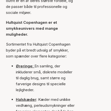
outfit er en af deres største fordele, og
de passer både til professionelle og
sociale miljøer.
Hultquist Copenhagen er et
smykkeunivers med mange
muligheder.
Sortimentet fra Hultquist Copenhagen
byder på et bredt udvalg af smykker,
som spænder over flere kategorier:
Øreringe:
En samling, der
inkluderer små, diskrete modeller
til daglig brug, samt større og
farverige designs til specielle
lejligheder.
Halskæder
:
Kæder med unikke
vedhæng, perleudsmykninger eller