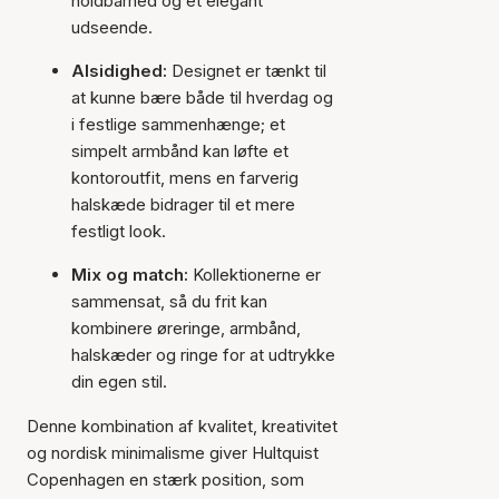
holdbarhed og et elegant
udseende.
Alsidighed:
Designet er tænkt til
at kunne bære både til hverdag og
i festlige sammenhænge; et
simpelt armbånd kan løfte et
kontoroutfit, mens en farverig
halskæde bidrager til et mere
festligt look.
Mix og match:
Kollektionerne er
sammensat, så du frit kan
kombinere øreringe, armbånd,
halskæder og ringe for at udtrykke
din egen stil.
Denne kombination af kvalitet, kreativitet
og nordisk minimalisme giver Hultquist
Copenhagen en stærk position, som