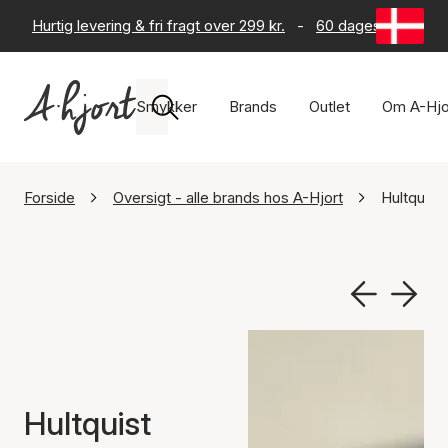
Hurtig levering & fri fragt over 299 kr.
-
60 dages returret
Smykker
Brands
Outlet
Om A-Hjo
Forside
Oversigt - alle brands hos A-Hjort
Hultquis
Hultquist