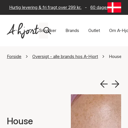
Hurtig levering & fri fragt over 299 kr.
-
60 dages returret
Smykker
Brands
Outlet
Om A-Hjo
Forside
Oversigt - alle brands hos A-Hjort
House Of
House