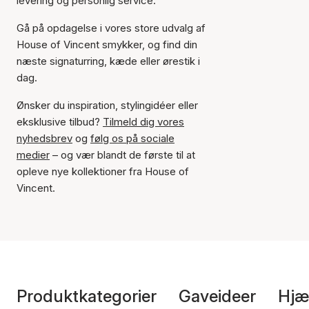
levering og personlig service.
Gå på opdagelse i vores store udvalg af
House of Vincent smykker, og find din
næste signaturring, kæde eller ørestik i
dag.
Ønsker du inspiration, stylingidéer eller
eksklusive tilbud?
Tilmeld dig vores
nyhedsbrev
og
følg os på sociale
medier
– og vær blandt de første til at
opleve nye kollektioner fra House of
Vincent.
Produktkategorier
Gaveideer
Hjæ