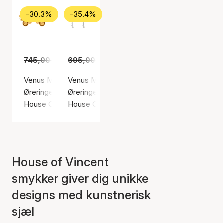
-30.3%
-35.4%
745,00 kr.
695,00 kr.
519,00 kr.
449,00 kr.
Venus Meadow Cluster Earring
Venus Monument Earrings
Øreringe, Guld farve / Forgyldt sølv sterling 925
Øreringe, Sølv farve / Sølv sterling 925
House Of Vincent
House Of Vincent
House of Vincent
smykker giver dig unikke
designs med kunstnerisk
sjæl