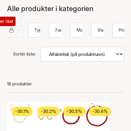
Alle produkter i kategorien
ter låst
House Of Vincent
Type
Farve
Materiale
Størrelse
Pris
Sortér liste:
18 produkter
-30.1%
-30.2%
-30.5%
-30.6%