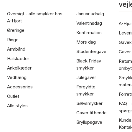
vej
Oversigt - alle smykker hos
Januar udsalg
A-Hjort
Valentinsdag
A-Hjor
Øreringe
Konfirmation
Leveri
Ringe
Mors dag
Gavek
Armbånd
Studentergave
Gaver
Halskæder
Black Friday
Return
Ankelkæder
smykker
ombyt
Vedhæng
Julegaver
Smykk
materi
Accessories
Forgyldte
smykker
Forret
Outlet
Sølvsmykker
FAQ - 
Alle styles
spørg
Gaver til hende
Kundes
Bryllupsgave
Kontak