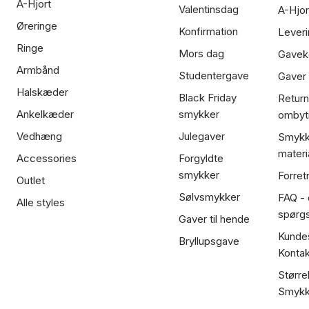
A-Hjort
Valentinsdag
A-Hjor
Øreringe
Konfirmation
Leveri
Ringe
Mors dag
Gavek
Armbånd
Studentergave
Gaver
Halskæder
Black Friday
Return
Ankelkæder
smykker
ombyt
Vedhæng
Julegaver
Smykk
materi
Accessories
Forgyldte
smykker
Forret
Outlet
Sølvsmykker
FAQ - 
Alle styles
spørg
Gaver til hende
Kundes
Bryllupsgave
Kontak
Større
Smykk