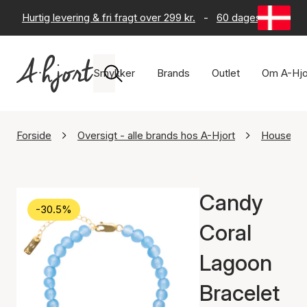
Hurtig levering & fri fragt over 299 kr.
-
60 dages returret
Smykker
Brands
Outlet
Om A-Hjo
Forside
Oversigt - alle brands hos A-Hjort
House Of
Candy
-30.5%
Coral
Lagoon
Bracelet