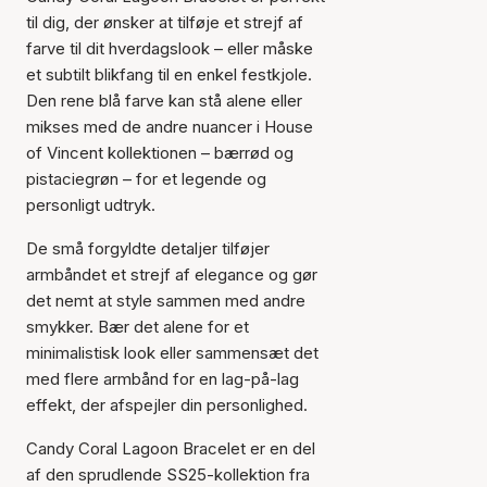
til dig, der ønsker at tilføje et strejf af
farve til dit hverdagslook – eller måske
et subtilt blikfang til en enkel festkjole.
Den rene blå farve kan stå alene eller
mikses med de andre nuancer i House
of Vincent kollektionen – bærrød og
pistaciegrøn – for et legende og
personligt udtryk.
De små forgyldte detaljer tilføjer
armbåndet et strejf af elegance og gør
det nemt at style sammen med andre
smykker. Bær det alene for et
minimalistisk look eller sammensæt det
med flere armbånd for en lag-på-lag
Varen er tilføjet til kurven
effekt, der afspejler din personlighed.
Candy Coral Lagoon Bracelet er en del
af den sprudlende SS25-kollektion fra