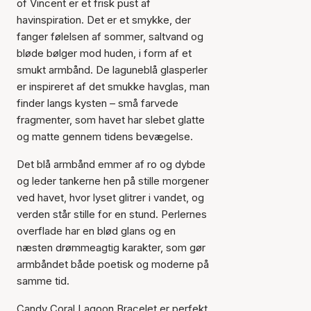
of Vincent er et frisk pust af
havinspiration. Det er et smykke, der
fanger følelsen af sommer, saltvand og
bløde bølger mod huden, i form af et
smukt armbånd. De laguneblå glasperler
er inspireret af det smukke havglas, man
finder langs kysten – små farvede
fragmenter, som havet har slebet glatte
og matte gennem tidens bevægelse.
Det blå armbånd emmer af ro og dybde
og leder tankerne hen på stille morgener
ved havet, hvor lyset glitrer i vandet, og
verden står stille for en stund. Perlernes
overflade har en blød glans og en
næsten drømmeagtig karakter, som gør
armbåndet både poetisk og moderne på
samme tid.
Candy Coral Lagoon Bracelet er perfekt