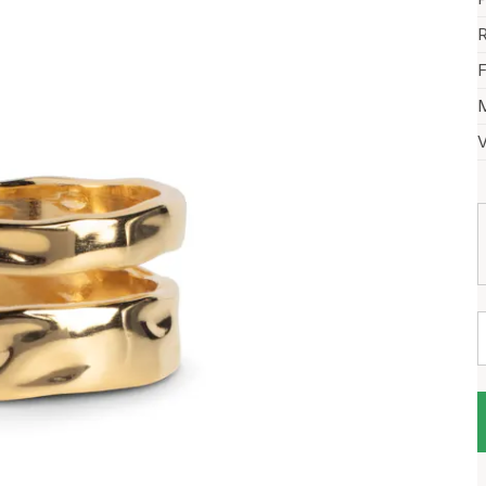
R
F
M