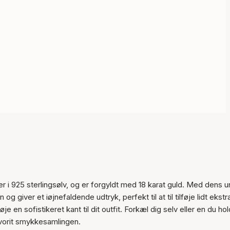
Varen er tilføjet til kurven
 925 sterlingsølv, og er forgyldt med 18 karat guld. Med dens u
 giver et iøjnefaldende udtryk, perfekt til at til tilføje lidt ekstra 
je en sofistikeret kant til dit outfit. Forkæl dig selv eller en du ho
vorit smykkesamlingen.