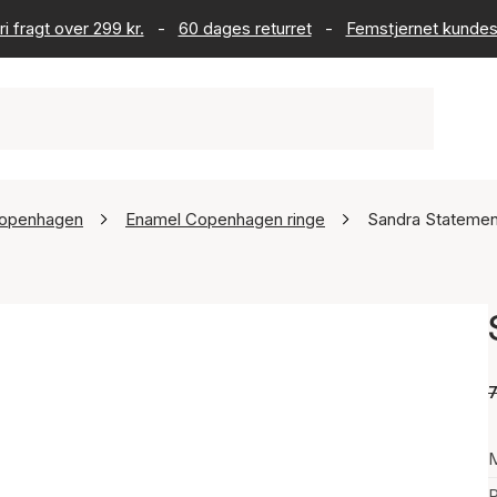
ri fragt over 299 kr.
-
60 dages returret
-
Femstjernet kundes
openhagen
Enamel Copenhagen ringe
Sandra Statemen
7
P