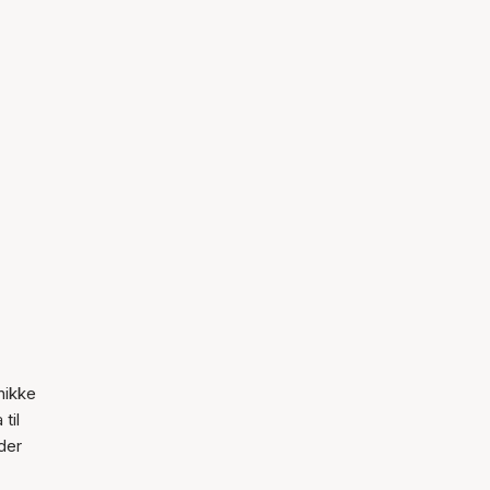
nikke
til
lder