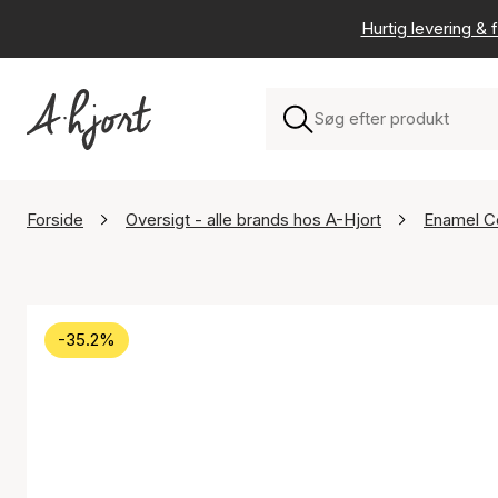
Hurtig levering & f
Forside
Oversigt - alle brands hos A-Hjort
Enamel C
-35.2%