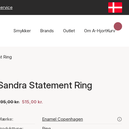
ervice
Smykker
Brands
Outlet
Om A-Hjort
Kurv
t Ring
Sandra Statement Ring
95,00 kr.
515,00 kr.
Mærke:
Enamel Copenhagen
rodukttype:
Ring