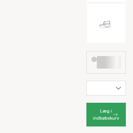
Læg i
indkøbskurv