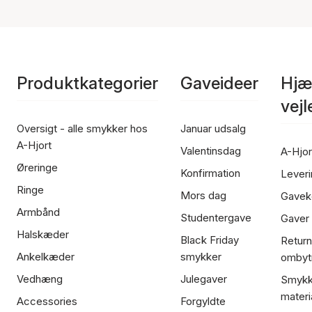
Produktkategorier
Gaveideer
Hjæ
vej
Oversigt - alle smykker hos
Januar udsalg
A-Hjort
Valentinsdag
A-Hjor
Øreringe
Konfirmation
Leveri
Ringe
Mors dag
Gavek
Armbånd
Studentergave
Gaver
Halskæder
Black Friday
Return
Ankelkæder
smykker
ombyt
Vedhæng
Julegaver
Smykk
materi
Accessories
Forgyldte