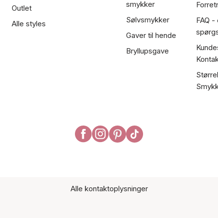
smykker
Forret
Outlet
Sølvsmykker
FAQ - 
Alle styles
spørg
Gaver til hende
Kundes
Bryllupsgave
Kontak
Større
Smykk
Alle kontaktoplysninger