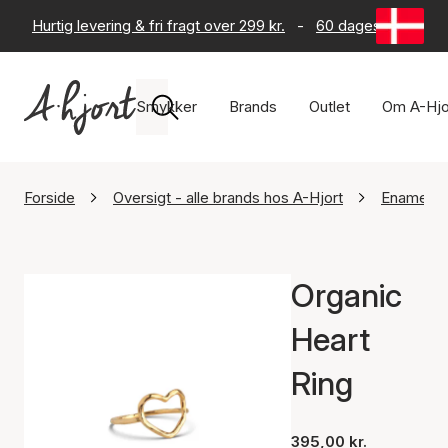
Hurtig levering & fri fragt over 299 kr.
-
60 dages returret
Smykker
Brands
Outlet
Om A-Hjo
Forside
Oversigt - alle brands hos A-Hjort
Enamel C
Organic
Heart
Ring
395,00 kr.