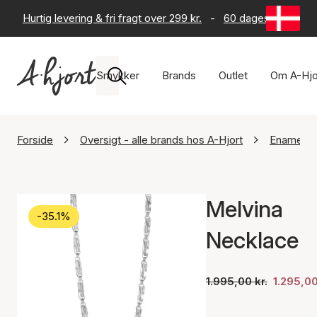
Hurtig levering & fri fragt over 299 kr.
-
60 dages returret
Smykker
Brands
Outlet
Om A-Hjo
Forside
Oversigt - alle brands hos A-Hjort
Enamel C
Melvina
-35.1%
Necklace
1.995,00 kr.
1.295,00