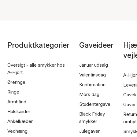
Produktkategorier
Gaveideer
Hjæ
vej
Oversigt - alle smykker hos
Januar udsalg
A-Hjort
Valentinsdag
A-Hjor
Øreringe
Konfirmation
Leveri
Ringe
Mors dag
Gavek
Armbånd
Studentergave
Gaver
Halskæder
Black Friday
Return
Ankelkæder
smykker
ombyt
Vedhæng
Julegaver
Smykk