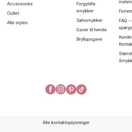
materi
Accessories
Forgyldte
smykker
Forret
Outlet
Sølvsmykker
FAQ - 
Alle styles
spørg
Gaver til hende
Kundes
Bryllupsgave
Kontak
Større
Smykk
Alle kontaktoplysninger