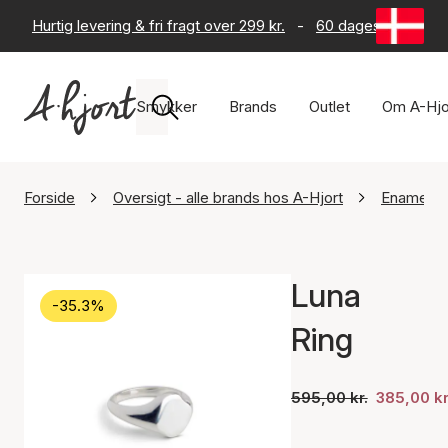
Hurtig levering & fri fragt over 299 kr.
-
60 dages returret
Smykker
Brands
Outlet
Om A-Hjo
Forside
Oversigt - alle brands hos A-Hjort
Enamel C
Luna
-35.3%
Ring
595,00 kr.
385,00 kr