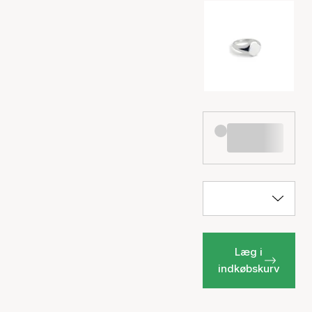
Læg i
indkøbskurv