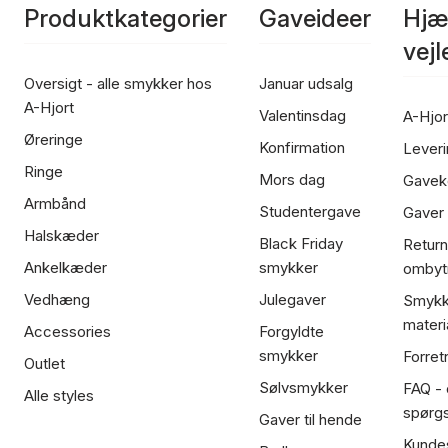
Produktkategorier
Gaveideer
Hjæ
vej
Oversigt - alle smykker hos
Januar udsalg
A-Hjort
Valentinsdag
A-Hjor
Øreringe
Konfirmation
Leveri
Ringe
Mors dag
Gavek
Armbånd
Studentergave
Gaver
Halskæder
Black Friday
Return
Ankelkæder
smykker
ombyt
Vedhæng
Julegaver
Smykk
materi
Accessories
Forgyldte
smykker
Forret
Outlet
Sølvsmykker
FAQ - 
Alle styles
spørg
Gaver til hende
Kundes