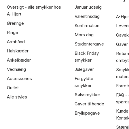
Oversigt - alle smykker hos
Januar udsalg
A-Hjort
Valentinsdag
A-Hjor
Øreringe
Konfirmation
Leveri
Ringe
Mors dag
Gavek
Armbånd
Studentergave
Gaver
Halskæder
Black Friday
Return
Ankelkæder
smykker
ombyt
Vedhæng
Julegaver
Smykk
materi
Accessories
Forgyldte
smykker
Forret
Outlet
Sølvsmykker
FAQ - 
Alle styles
spørg
Gaver til hende
Kundes
Bryllupsgave
Kontak
Større