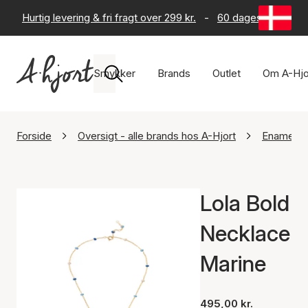
Hurtig levering & fri fragt over 299 kr.
-
60 dages returret
Smykker
Brands
Outlet
Om A-Hjo
Forside
Oversigt - alle brands hos A-Hjort
Enamel C
Lola Bold
Necklace
Marine
495,00 kr.