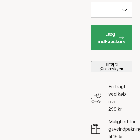
Læg i
indkøbskurv
Tilføj til
Ønskeskyen
Fri fragt
ved køb
over
299 kr.
Mulighed for
gaveindpaknin
til 19 kr.