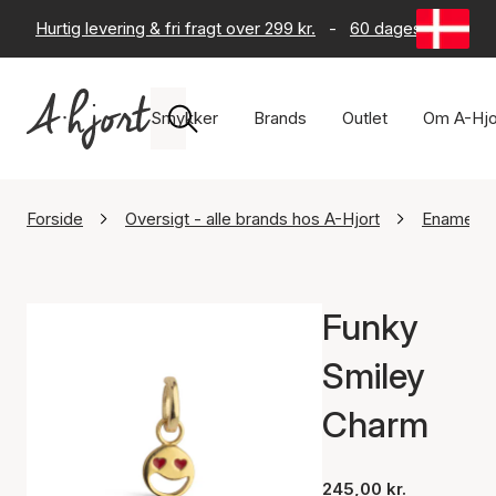
Hurtig levering & fri fragt over 299 kr.
-
60 dages returret
Smykker
Brands
Outlet
Om A-Hjo
Forside
Oversigt - alle brands hos A-Hjort
Enamel C
Funky
Smiley
Charm
245,00 kr.