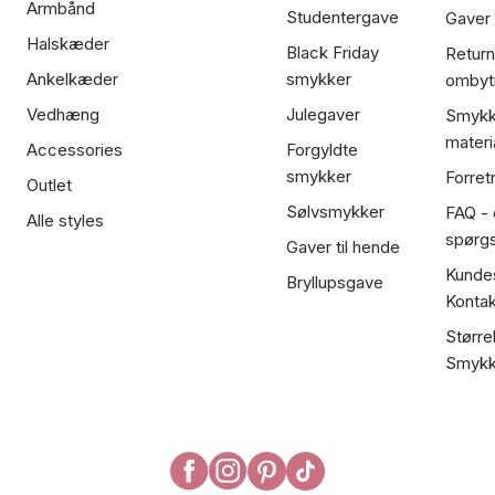
Armbånd
Studentergave
Gaver
Halskæder
Black Friday
Return
Ankelkæder
smykker
ombyt
Vedhæng
Julegaver
Smykk
materi
Accessories
Forgyldte
smykker
Forret
Outlet
Sølvsmykker
FAQ - 
Alle styles
spørg
Gaver til hende
Kundes
Bryllupsgave
Kontak
Større
Smykk