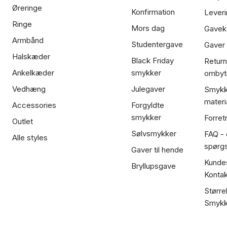
Øreringe
Konfirmation
Leveri
Ringe
Mors dag
Gavek
Armbånd
Studentergave
Gaver
Halskæder
Black Friday
Return
Ankelkæder
smykker
ombyt
Vedhæng
Julegaver
Smykk
materi
Accessories
Forgyldte
smykker
Forret
Outlet
Sølvsmykker
FAQ - 
Alle styles
spørg
Gaver til hende
Kundes
Bryllupsgave
Kontak
Større
Smykk