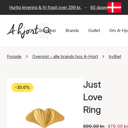
Hurtig levering & fri fragt over 299 kr.
-
60 dages returret
Smykker
Brands
Outlet
Om A-Hjo
Forside
Oversigt - alle brands hos A-Hjort
byBiehl
Just
-30.6%
Love
Ring
690,00 kr.
479,00 kr