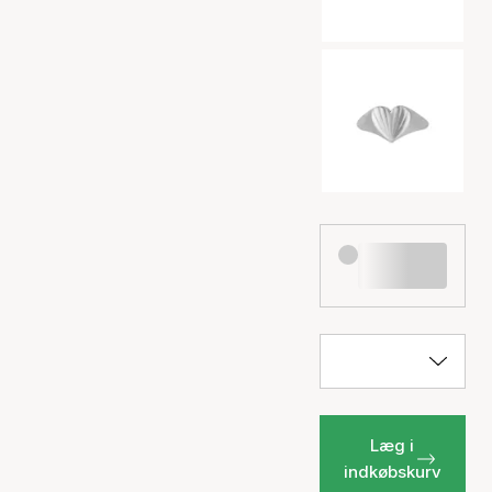
Læg i
indkøbskurv