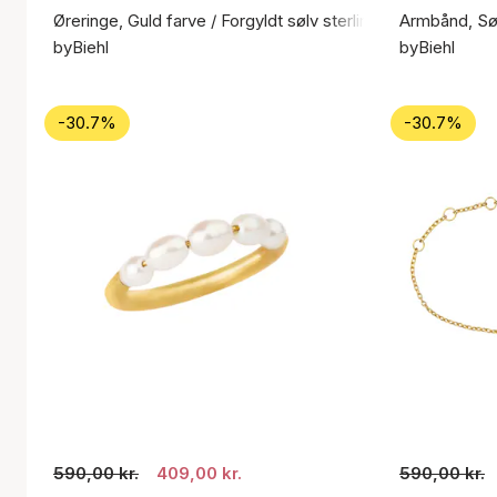
Øreringe, Guld farve / Forgyldt sølv sterling 925
Armbånd, Søl
byBiehl
byBiehl
-30.7%
-30.7%
590,00 kr.
409,00 kr.
590,00 kr.