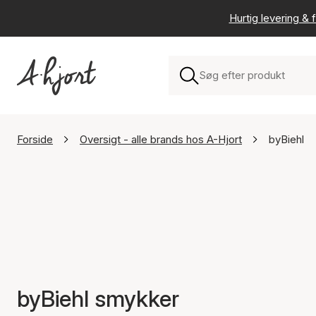
Hurtig levering & f
Forside
Oversigt - alle brands hos A-Hjort
byBiehl
byBiehl smykker