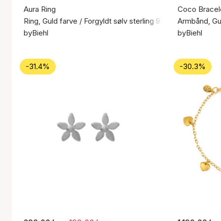
Aura Ring
Coco Bracel
Ring, Guld farve / Forgyldt sølv sterling 925
Armbånd, Gul
byBiehl
byBiehl
-31.4%
-30.3%