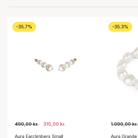
-35.7%
-35.3%
490,00 kr.
315,00 kr.
1.090,00 kr.
Aura Earclimbers Small
Aura Grande