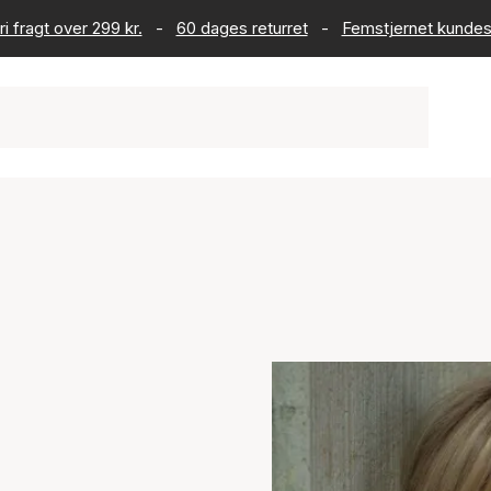
ri fragt over 299 kr.
-
60 dages returret
-
Femstjernet kundes