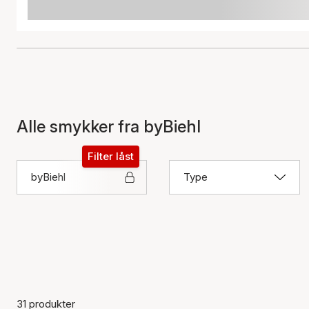
Alle smykker fra byBiehl
Filter låst
byBiehl
Type
31 produkter