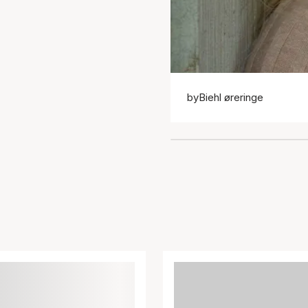
byBiehl øreringe