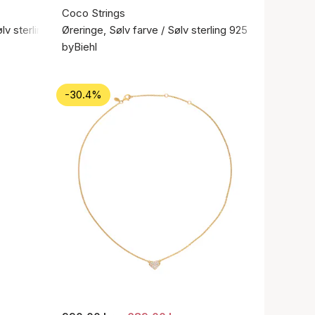
Coco Strings
ølv sterling 925
Øreringe, Sølv farve / Sølv sterling 925
byBiehl
-30.4%