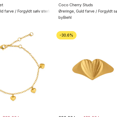
et
Coco Cherry Studs
d farve / Forgyldt sølv sterling 925
Øreringe, Guld farve / Forgyldt s
byBiehl
-30.6%