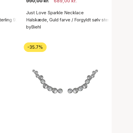
990,00 kr.
689,00 kr.
Just Love Sparkle Necklace
terling 925
Halskæde, Guld farve / Forgyldt sølv sterling 925
byBiehl
-35.7%