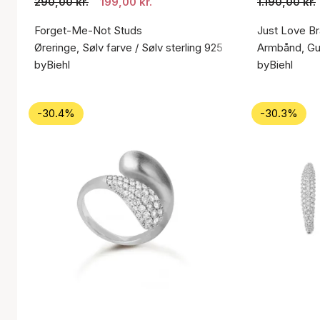
290,00 kr.
199,00 kr.
1.190,00 kr.
Forget-Me-Not Studs
Just Love Br
Øreringe, Sølv farve / Sølv sterling 925
Armbånd, Gul
byBiehl
byBiehl
-30.4%
-30.3%