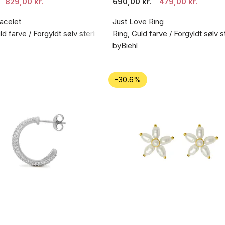
829,00 kr.
690,00 kr.
479,00 kr.
acelet
Just Love Ring
d farve / Forgyldt sølv sterling 925
Ring, Guld farve / Forgyldt sølv s
byBiehl
-30.6%