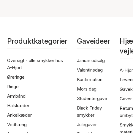
Produktkategorier
Gaveideer
Hjæ
vej
Oversigt - alle smykker hos
Januar udsalg
A-Hjort
Valentinsdag
A-Hjor
Øreringe
Konfirmation
Leveri
Ringe
Mors dag
Gavek
Armbånd
Studentergave
Gaver
Halskæder
Black Friday
Return
Ankelkæder
smykker
ombyt
Vedhæng
Julegaver
Smykk
materi