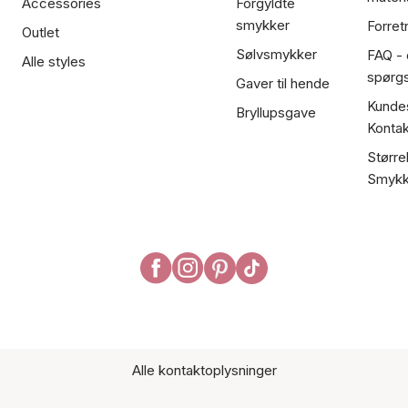
Accessories
Forgyldte
smykker
Forret
Outlet
Sølvsmykker
FAQ - 
Alle styles
spørg
Gaver til hende
Kundes
Bryllupsgave
Kontak
Større
Smykk
Alle kontaktoplysninger