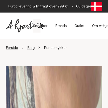
Hurtig levering & fri fragt over 299 kr.
-
60 dages returret
Smykker
Brands
Outlet
Om A-Hjo
Forside
Blog
Perlesmykker