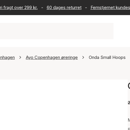
ri fragt over 299 kr.
-
60 dages returret
-
Femstjernet kundes
enhagen
Ayo Copenhagen øreringe
Onda Small Hoops
2
P