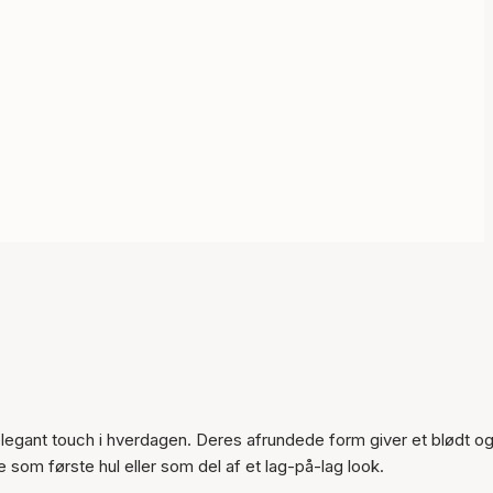
Varen er tilføjet til kurven
 elegant touch i hverdagen. Deres afrundede form giver et blødt o
som første hul eller som del af et lag-på-lag look.