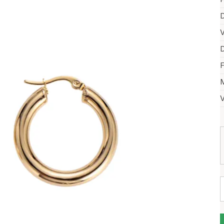
D
V
D
F
M