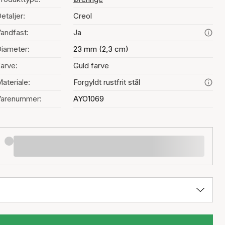
etaljer:
Creol
andfast:
Ja
iameter:
23 mm (2,3 cm)
arve:
Guld farve
ateriale:
Forgyldt rustfrit stål
Varenummer:
AYO1069