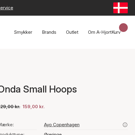
ervice
Smykker
Brands
Outlet
Om A-Hjort
Kurv
Onda Small Hoops
29,00 kr.
159,00 kr.
Mærke:
Ayo Copenhagen
rodukttype:
Øreringe