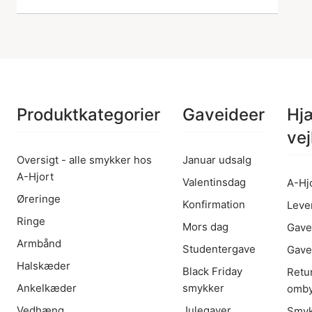
Produktkategorier
Gaveideer
Hj
vej
Oversigt - alle smykker hos
Januar udsalg
A-Hjort
Valentinsdag
A-Hj
Øreringe
Konfirmation
Leve
Ringe
Mors dag
Gave
Armbånd
Studentergave
Gave
Halskæder
Black Friday
Retu
Ankelkæder
smykker
omby
Vedhæng
Julegaver
Smyk