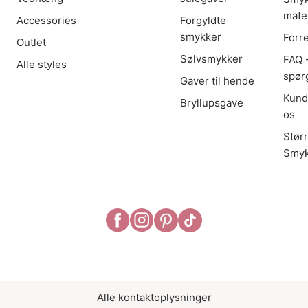
mater
Accessories
Forgyldte
smykker
Forr
Outlet
Sølvsmykker
FAQ -
Alle styles
spør
Gaver til hende
Kund
Bryllupsgave
os
Stør
Smyk
Alle kontaktoplysninger