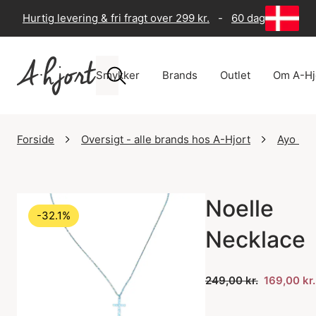
Hurtig levering & fri fragt over 299 kr.
-
60 dages returre
Smykker
Brands
Outlet
Om A-Hj
Forside
Oversigt - alle brands hos A-Hjort
Ayo Co
Noelle
-32.1%
Necklace
249,00 kr.
169,00 kr.