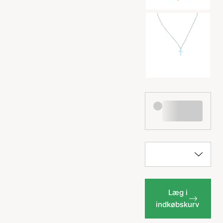
Læg i
indkøbskurv