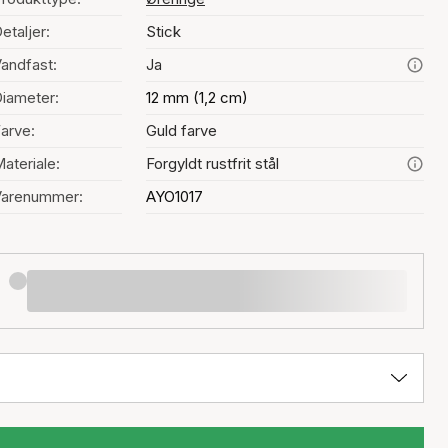
etaljer:
Stick
andfast:
Ja
iameter:
12 mm (1,2 cm)
arve:
Guld farve
ateriale:
Forgyldt rustfrit stål
Varenummer:
AYO1017