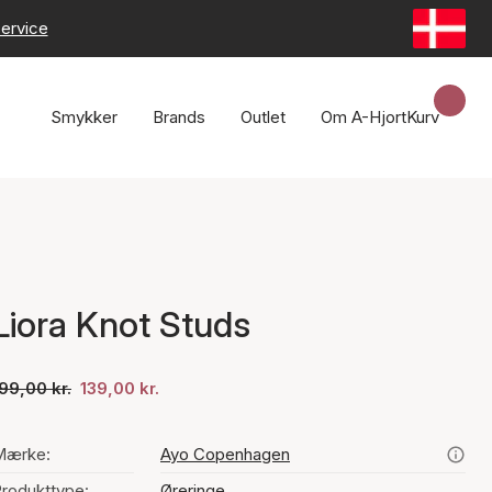
ervice
Smykker
Brands
Outlet
Om A-Hjort
Kurv
Liora Knot Studs
99,00 kr.
139,00 kr.
Mærke:
Ayo Copenhagen
rodukttype:
Øreringe