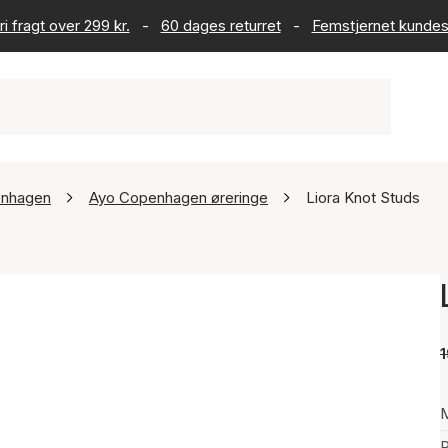
ri fragt over 299 kr.
-
60 dages returret
-
Femstjernet kundes
enhagen
Ayo Copenhagen øreringe
Liora Knot Studs
1
P