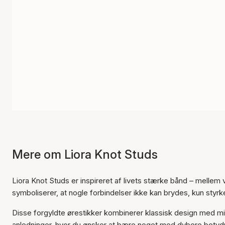
Mere om Liora Knot Studs
Liora Knot Studs er inspireret af livets stærke bånd – melle
symboliserer, at nogle forbindelser ikke kan brydes, kun styr
Disse forgyldte ørestikker kombinerer klassisk design med mi
anledninger, hvor du ønsker at bære noget med dybere betyd