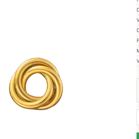
D
V
D
F
M