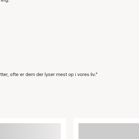
Varen er tilføjet til kurven
ter, ofte er dem der lyser mest op i vores liv."