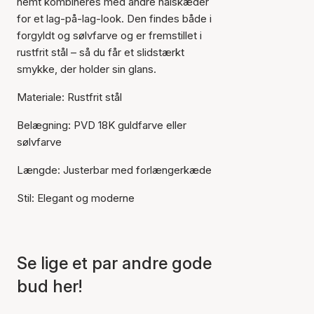
nemt kombineres med andre halskæder
for et lag-på-lag-look. Den findes både i
forgyldt og sølvfarve og er fremstillet i
rustfrit stål – så du får et slidstærkt
smykke, der holder sin glans.
Materiale: Rustfrit stål
Belægning: PVD 18K guldfarve eller
sølvfarve
Længde: Justerbar med forlængerkæde
Stil: Elegant og moderne
Varen er tilføjet til kurven
Se lige et par andre gode
bud her!