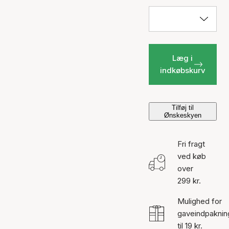
Læg i
indkøbskurv
Tilføj til
Ønskeskyen
Fri fragt
ved køb
over
299 kr.
Mulighed for
gaveindpaknin
til 19 kr.