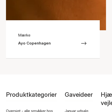
Mærke
Ayo Copenhagen
Produktkategorier
Gaveideer
Hjæ
vej
Oversigt - alle smykker hos
Januar udsalg