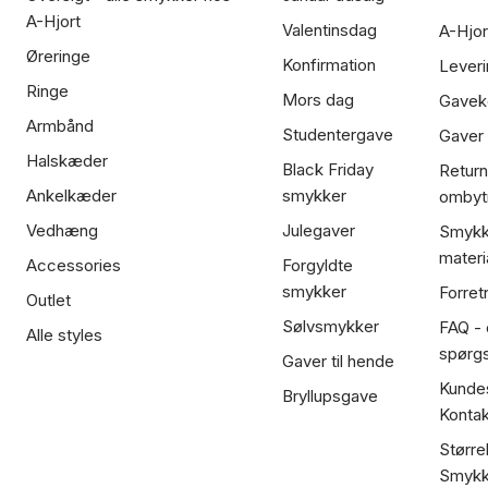
A-Hjort
Valentinsdag
A-Hjor
Øreringe
Konfirmation
Leveri
Ringe
Mors dag
Gavek
Armbånd
Studentergave
Gaver
Halskæder
Black Friday
Return
Ankelkæder
smykker
ombyt
Vedhæng
Julegaver
Smykk
materi
Accessories
Forgyldte
smykker
Forret
Outlet
Sølvsmykker
FAQ - 
Alle styles
spørg
Gaver til hende
Kundes
Bryllupsgave
Kontak
Større
Smykk