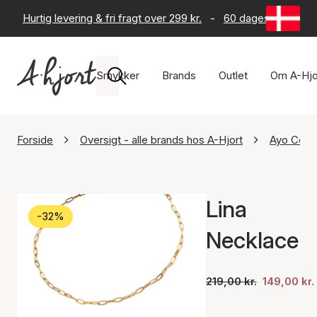
Hurtig levering & fri fragt over 299 kr.
-
60 dages returret
Smykker
Brands
Outlet
Om A-Hjo
Forside
Oversigt - alle brands hos A-Hjort
Ayo Cop
Lina
-32%
Necklace
219,00 kr.
149,00 kr.