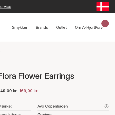
ervice
Smykker
Brands
Outlet
Om A-Hjort
Kurv
s
Flora Flower Earrings
49,00 kr.
169,00 kr.
Mærke:
Ayo Copenhagen
rodukttype:
Øreringe