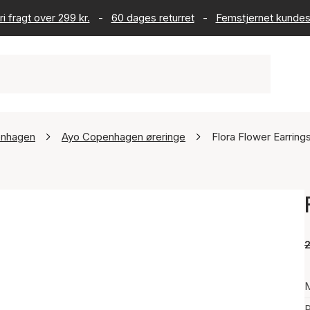
ri fragt over 299 kr.
-
60 dages returret
-
Femstjernet kundes
enhagen
Ayo Copenhagen øreringe
Flora Flower Earring
2
P