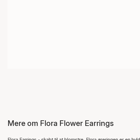
Mere om Flora Flower Earrings
Flora Earrings - skabt til at blomstre. Flora øreringen er en hyl