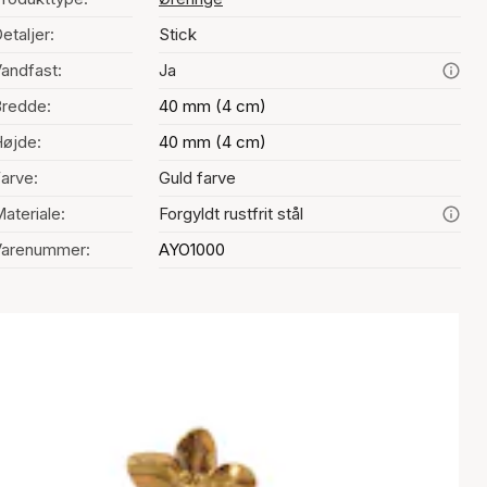
etaljer:
Stick
andfast:
Ja
redde:
40 mm (4 cm)
øjde:
40 mm (4 cm)
arve:
Guld farve
ateriale:
Forgyldt rustfrit stål
Varenummer:
AYO1000
alg af farve