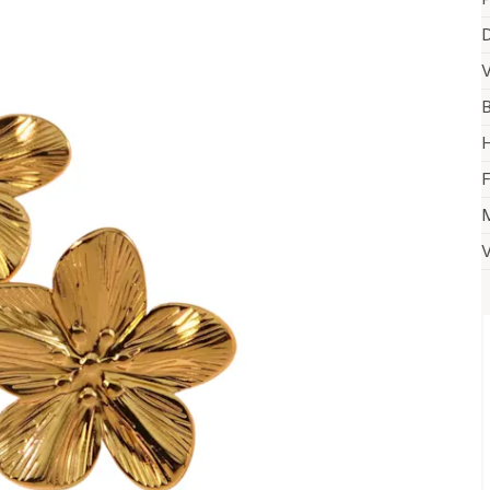
D
V
B
H
F
M
V