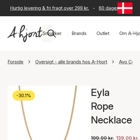
Hurtig levering & fri fragt over 299 kr.
-
60 dages returret
Smykker
Brands
Outlet
Om A-Hjo
Forside
Oversigt - alle brands hos A-Hjort
Ayo Cop
Eyla
-30.1%
Rope
Necklace
199,00 kr.
139,00 kr.