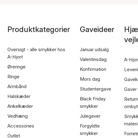
Produktkategorier
Gaveideer
Hjæ
vej
Oversigt - alle smykker hos
Januar udsalg
A-Hjort
Valentinsdag
A-Hjor
Øreringe
Konfirmation
Leveri
Ringe
Mors dag
Gavek
Armbånd
Studentergave
Gaver
Halskæder
Black Friday
Return
Ankelkæder
smykker
ombyt
Vedhæng
Julegaver
Smykk
materi
Accessories
Forgyldte
smykker
Forret
Outlet