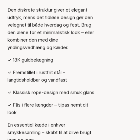
Den diskrete struktur giver et elegant
udtryk, mens det tidløse design gør den
velegnet til både hverdag og fest. Brug
den alene for et minimalistisk look – eller
kombiner den med dine
yndlingsvedhæng og kæder.
✓ 18K guldbelægning
✓ Fremstillet i rustfrit stål –
langtidsholdbar og vandfast
✓ Klassisk rope-design med smuk glans
✓ Fås i flere længder – tilpas nemt dit
look
En essentiel kæde i enhver
smykkesamling – skabt til at blive brugt
igen og igen.
Varen er tilføjet til kurven