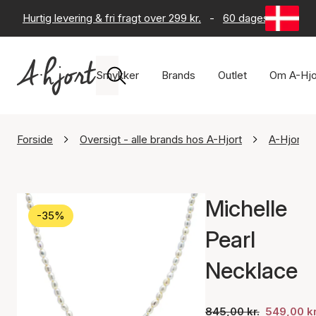
Hurtig levering & fri fragt over 299 kr.
-
60 dages returret
Smykker
Brands
Outlet
Om A-Hjo
Forside
Oversigt - alle brands hos A-Hjort
A-Hjort J
Michelle
-35%
Pearl
Necklace
845,00 kr.
549,00 kr