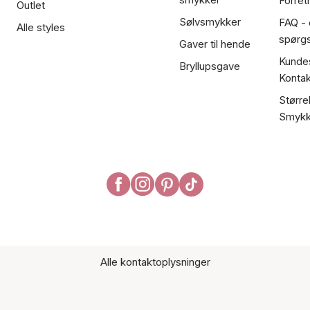
Forret
Outlet
Sølvsmykker
FAQ - 
Alle styles
spørg
Gaver til hende
Kundes
Bryllupsgave
Kontak
Større
Smykk
Alle kontaktoplysninger