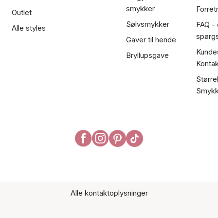
smykker
Forret
Outlet
Sølvsmykker
FAQ - 
Alle styles
spørg
Gaver til hende
Kundes
Bryllupsgave
Kontak
Større
Smykk
Alle kontaktoplysninger