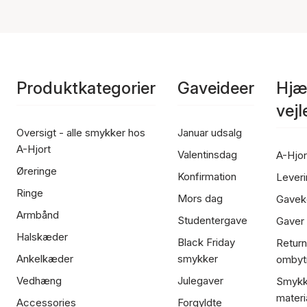
Produktkategorier
Gaveideer
Hjæ
vej
Oversigt - alle smykker hos
Januar udsalg
A-Hjort
Valentinsdag
A-Hjor
Øreringe
Konfirmation
Leveri
Ringe
Mors dag
Gavek
Armbånd
Studentergave
Gaver
Halskæder
Black Friday
Return
Ankelkæder
smykker
ombyt
Vedhæng
Julegaver
Smykk
materi
Accessories
Forgyldte