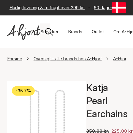
Hurtig levering & fri fragt over 299 kr.
-
60 dages returret
Smykker
Brands
Outlet
Om A-Hjo
Forside
Oversigt - alle brands hos A-Hjort
A-Hjort J
Katja
-35.7%
Pearl
Earchains
350,00 kr.
225,00 kr