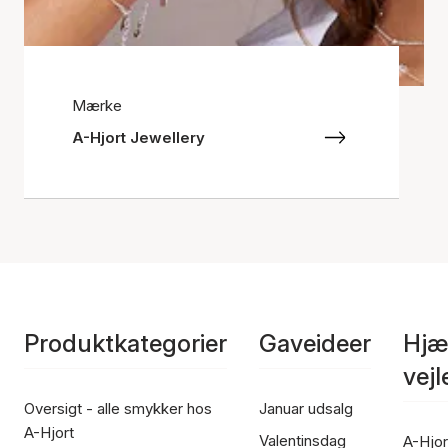
Mærke
A-Hjort Jewellery
Produktkategorier
Gaveideer
Hjæ
vej
Oversigt - alle smykker hos
Januar udsalg
A-Hjort
Valentinsdag
A-Hjor