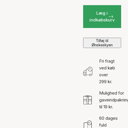
Læg i
indkøbskurv
Tilføj til
Ønskeskyen
Fri fragt
ved køb
over
299 kr.
Mulighed for
gaveindpaknin
til 19 kr.
60 dages
fuld