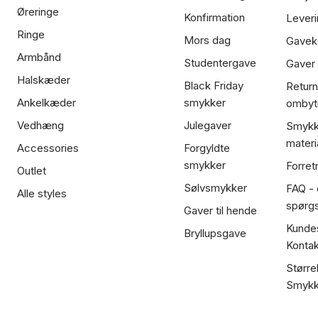
Øreringe
Konfirmation
Leveri
Ringe
Mors dag
Gavek
Armbånd
Studentergave
Gaver
Halskæder
Black Friday
Return
Ankelkæder
smykker
ombyt
Vedhæng
Julegaver
Smykk
materi
Accessories
Forgyldte
smykker
Forret
Outlet
Sølvsmykker
FAQ - 
Alle styles
spørg
Gaver til hende
Kundes
Bryllupsgave
Kontak
Større
Smykk