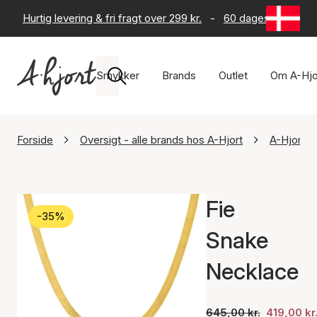
Hurtig levering & fri fragt over 299 kr.
-
60 dages returret
Smykker
Brands
Outlet
Om A-Hjo
Forside
Oversigt - alle brands hos A-Hjort
A-Hjort J
Fie
-35%
Snake
Necklace
645,00 kr.
419,00 kr