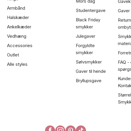
Mors dag
Gavek
Armbånd
Studentergave
Gaver
Halskæder
Black Friday
Return
Ankelkæder
smykker
ombyt
Vedhæng
Julegaver
Smykk
materi
Accessories
Forgyldte
smykker
Forret
Outlet
Sølvsmykker
FAQ - 
Alle styles
spørg
Gaver til hende
Kundes
Bryllupsgave
Kontak
Større
Smykk