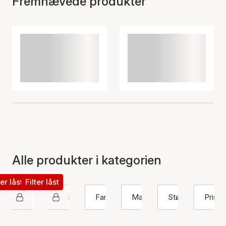
Fremhævede produkter
Alle produkter i kategorien
ter låst
Filter låst
Sif Jakobs Diamond
Halskæde
Farve
Materiale
Størrelse
Pris