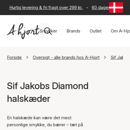
Hurtig levering & fri fragt over 299 kr.
-
60 dages returret
Smykker
Brands
Outlet
Om A-Hjo
Forside
Oversigt - alle brands hos A-Hjort
Sif Jako
Sif Jakobs Diamond
halskæder
En halskæde kan være det mest
personlige smykke, du bærer – tæt på