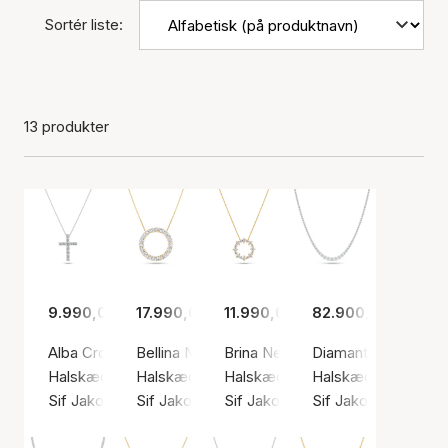
Sortér liste:
13 produkter
9.990,00 kr.
17.990,00 kr.
11.990,00 kr.
82.900,00 kr.
Alba Croce Necklace 0.64 ct
Bellina Necklace 1.90 ct
Brina Necklace 0.81 ct
Diamante Necklace 
Halskæde, Sølv farve / Hvid guld
Halskæde, Guld farve / Guld
Halskæde, Guld farve / Guld
Halskæde, Sølv farv
Sif Jakobs Diamond
Sif Jakobs Diamond
Sif Jakobs Diamond
Sif Jakobs Diamon