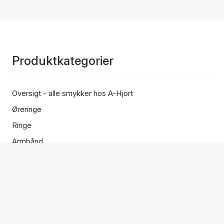
Produktkategorier
Oversigt - alle smykker hos A-Hjort
Øreringe
Ringe
Armbånd
Halskæder
Ankelkæder
Vedhæng
Accessories
Outlet