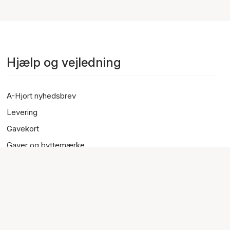
Hjælp og vejledning
A-Hjort nyhedsbrev
Levering
Gavekort
Gaver og byttemærke
Returnering og ombytning
Smykkebrands og materialer
Forretningsbetingelser
FAQ - ofte stillede spørgsmål
Kundeservice / Kontakt os