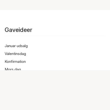
Gaveideer
Januar udsalg
Valentinsdag
Konfirmation
Mors dag
Studentergave
Black Friday smykker
Julegaver
Forgyldte smykker
Sølvsmykker