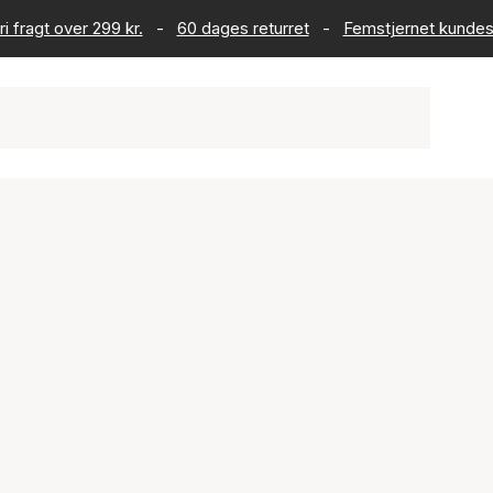
ri fragt over 299 kr.
-
60 dages returret
-
Femstjernet kundes