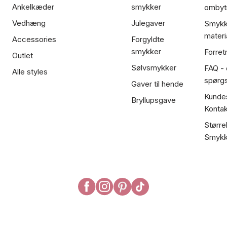
Ankelkæder
smykker
ombyt
Vedhæng
Julegaver
Smykk
materi
Accessories
Forgyldte
smykker
Forret
Outlet
Sølvsmykker
FAQ - 
Alle styles
spørg
Gaver til hende
Kundes
Bryllupsgave
Kontak
Større
Smykk