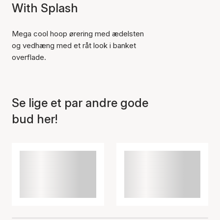
With Splash
Mega cool hoop ørering med ædelsten
og vedhæng med et råt look i banket
overflade.
Se lige et par andre gode
bud her!
Varen er tilføjet til kurven