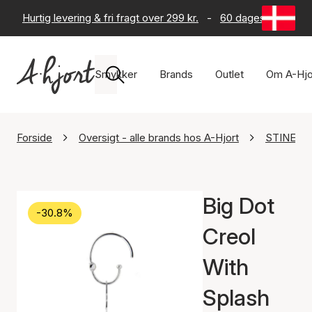
Hurtig levering & fri fragt over 299 kr.
-
60 dages returret
Smykker
Brands
Outlet
Om A-Hjo
Forside
Oversigt - alle brands hos A-Hjort
STINE A 
Big Dot
-30.8%
Creol
With
Splash