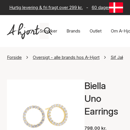
Hurtig levering & fri fragt over 299 kr.
-
60 dages returret
Smykker
Brands
Outlet
Om A-Hjo
Forside
Oversigt - alle brands hos A-Hjort
Sif Jakob
Biella
Uno
Earrings
798,00 kr.