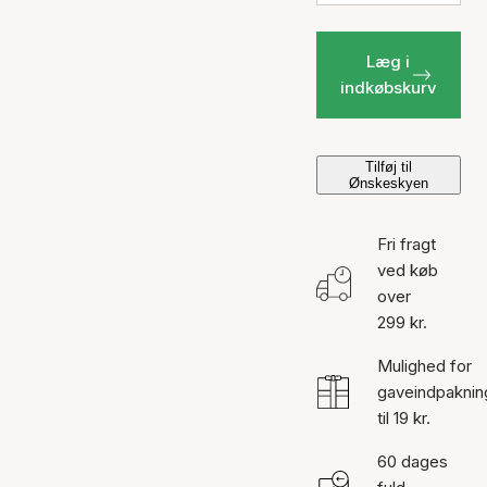
Læg i
indkøbskurv
Tilføj til
Ønskeskyen
Fri fragt
ved køb
over
299 kr.
Mulighed for
gaveindpaknin
til 19 kr.
60 dages