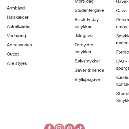
Mors dag
Gavek
Armbånd
Studentergave
Gaver
Halskæder
Black Friday
Return
Ankelkæder
smykker
ombyt
Vedhæng
Julegaver
Smykk
materi
Accessories
Forgyldte
smykker
Forret
Outlet
Sølvsmykker
FAQ - 
Alle styles
spørg
Gaver til hende
Kundes
Bryllupsgave
Kontak
Større
Smykk