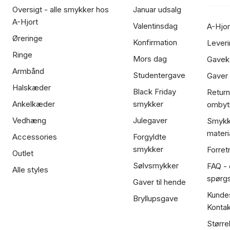
Oversigt - alle smykker hos
Januar udsalg
A-Hjort
Valentinsdag
A-Hjor
Øreringe
Konfirmation
Leveri
Ringe
Mors dag
Gavek
Armbånd
Studentergave
Gaver
Halskæder
Black Friday
Return
Ankelkæder
smykker
ombyt
Vedhæng
Julegaver
Smykk
materi
Accessories
Forgyldte
smykker
Forret
Outlet
Sølvsmykker
FAQ - 
Alle styles
spørg
Gaver til hende
Kundes
Bryllupsgave
Kontak
Større