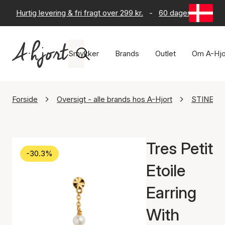
Hurtig levering & fri fragt over 299 kr.
-
60 dages returret
Smykker
Brands
Outlet
Om A-Hjo
Forside
Oversigt - alle brands hos A-Hjort
STINE A 
Tres Petit
-30.3%
Etoile
Earring
With