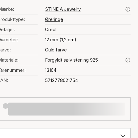
Mærke:
STINE A Jewelry
rodukttype:
Øreringe
etaljer:
Creol
iameter:
12 mm (1,2 cm)
arve:
Guld farve
ateriale:
Forgyldt sølv sterling 925
Varenummer:
13164
EAN:
5712778021754