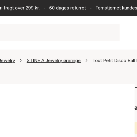
ri fragt over 299 kr.
-
60 dages returret
-
Femstjernet kundes
Jewelry
STINE A Jewelry øreringe
Tout Petit Disco Ball 
2