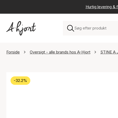
Hurtig levering & f
Forside
Oversigt - alle brands hos A-Hjort
STINE A 
-32.2%