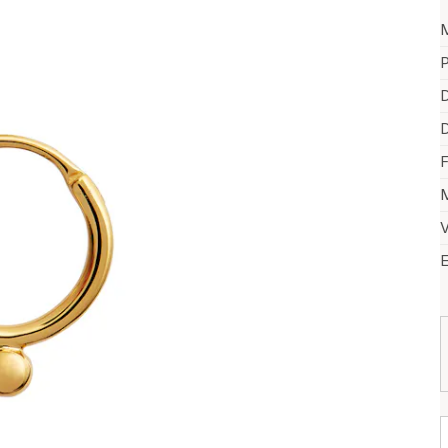
P
D
D
F
M