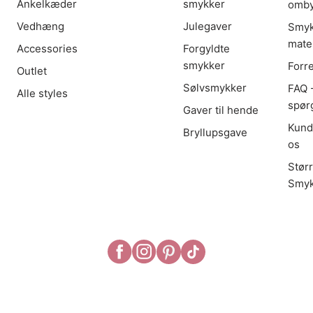
Ankelkæder
smykker
omby
Vedhæng
Julegaver
Smyk
mater
Accessories
Forgyldte
smykker
Forr
Outlet
Sølvsmykker
FAQ -
Alle styles
spør
Gaver til hende
Kund
Bryllupsgave
os
Stør
Smyk