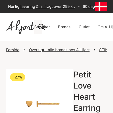
Hurtig levering & fri fragt over 299 kr.
-
60 dages returre
Smykker
Brands
Outlet
Om A-Hj
Forside
Oversigt - alle brands hos A-Hjort
STINE 
Petit
-27%
Love
Heart
Earring