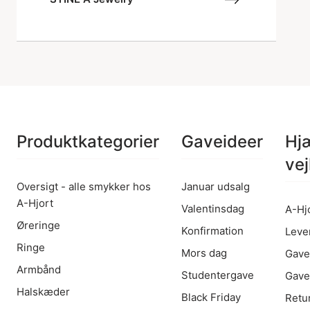
Produktkategorier
Gaveideer
Hj
vej
Oversigt - alle smykker hos
Januar udsalg
A-Hjort
Valentinsdag
A-Hj
Øreringe
Konfirmation
Leve
Ringe
Mors dag
Gave
Armbånd
Studentergave
Gave
Halskæder
Black Friday
Retu