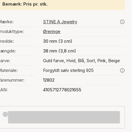
Bemærk: Pris pr. stk.
Mærke:
STINE A Jewelry
rodukttype:
Øreringe
redde:
30 mm (3 cm)
Længde:
38 mm (3,8 cm)
arve:
Guld farve, Hvid, Blå, Sort, Pink, Beige
ateriale:
Forgyldt sølv sterling 925
Varenummer:
12802
EAN:
4105712778021655