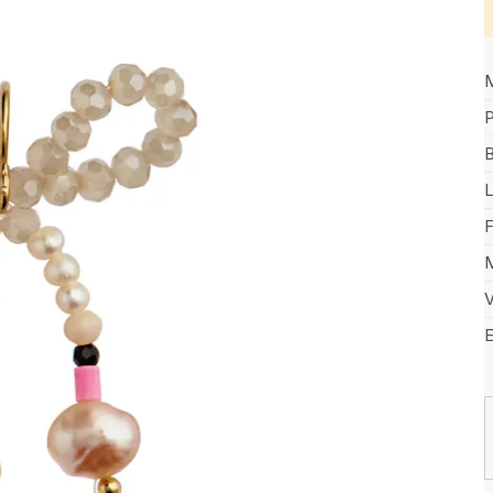
P
B
F
M