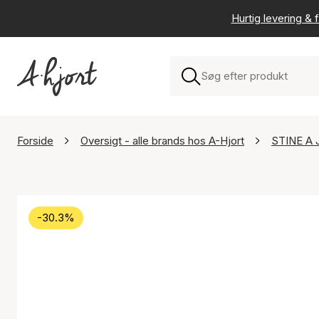
Hurtig levering & f
Forside
Oversigt - alle brands hos A-Hjort
STINE A 
-30.3%