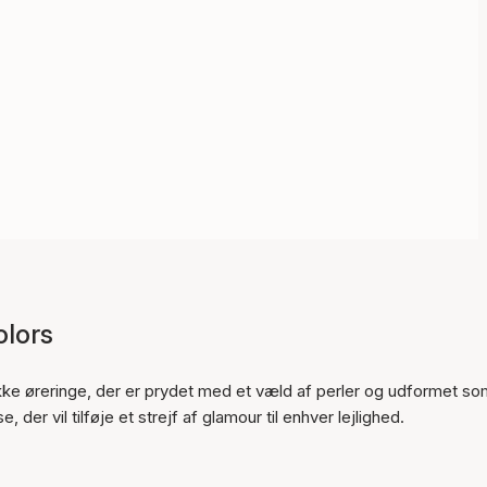
lors
Varen er tilføjet til kurven
e øreringe, der er prydet med et væld af perler og udformet so
, der vil tilføje et strejf af glamour til enhver lejlighed.