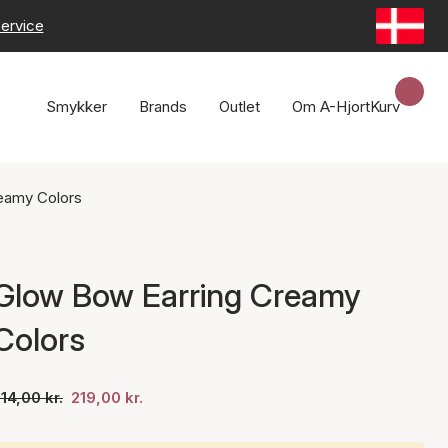
ervice
Smykker
Brands
Outlet
Om A-Hjort
Kurv
eamy Colors
Glow Bow Earring Creamy
Colors
14,00 kr.
219,00 kr.