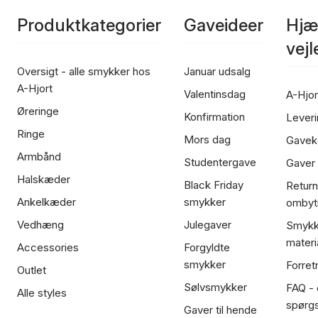
Produktkategorier
Gaveideer
Hjæ
vej
Oversigt - alle smykker hos
Januar udsalg
A-Hjort
Valentinsdag
A-Hjor
Øreringe
Konfirmation
Leveri
Ringe
Mors dag
Gavek
Armbånd
Studentergave
Gaver
Halskæder
Black Friday
Return
Ankelkæder
smykker
ombyt
Vedhæng
Julegaver
Smykk
materi
Accessories
Forgyldte
smykker
Forret
Outlet
Sølvsmykker
FAQ - 
Alle styles
spørg
Gaver til hende