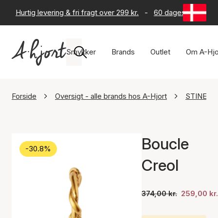
Hurtig levering & fri fragt over 299 kr.
-
60 dages returret
Smykker
Brands
Outlet
Om A-Hjo
Forside
Oversigt - alle brands hos A-Hjort
STINE A 
Boucle
-30.8%
Creol
374,00 kr.
259,00 kr.