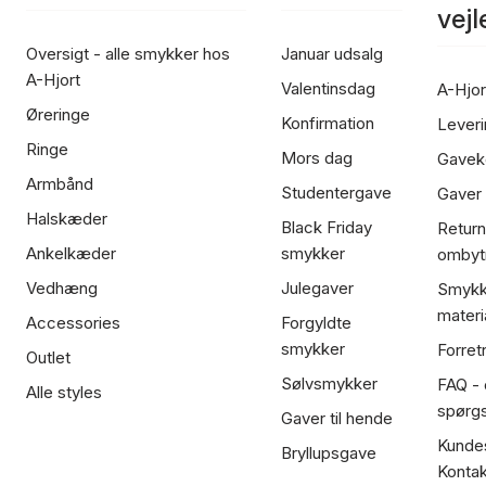
vej
Oversigt - alle smykker hos
Januar udsalg
A-Hjort
Valentinsdag
A-Hjor
Øreringe
Konfirmation
Leveri
Ringe
Mors dag
Gavek
Armbånd
Studentergave
Gaver
Halskæder
Black Friday
Return
Ankelkæder
smykker
ombyt
Vedhæng
Julegaver
Smykk
materi
Accessories
Forgyldte
smykker
Forret
Outlet
Sølvsmykker
FAQ - 
Alle styles
spørg
Gaver til hende
Kundes
Bryllupsgave
Kontak