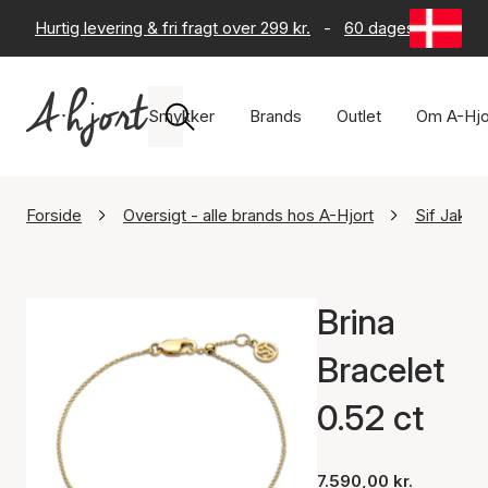
Hurtig levering & fri fragt over 299 kr.
-
60 dages returret
Smykker
Brands
Outlet
Om A-Hjo
Forside
Oversigt - alle brands hos A-Hjort
Sif Jako
Brina
Bracelet
0.52 ct
7.590,00 kr.