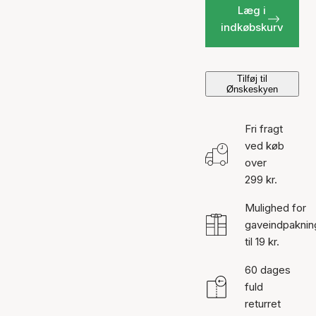
Læg i
indkøbskurv
Tilføj til
Ønskeskyen
Fri fragt
ved køb
over
299 kr.
Mulighed for
gaveindpaknin
til 19 kr.
60 dages
fuld
returret