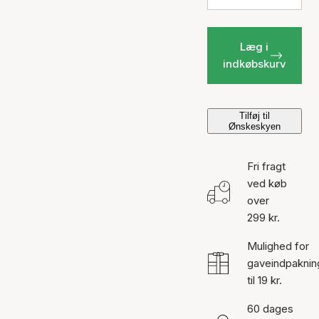
Læg i
indkøbskurv
Tilføj til
Ønskeskyen
Fri fragt
ved køb
over
299 kr.
Mulighed for
gaveindpaknin
til 19 kr.
60 dages