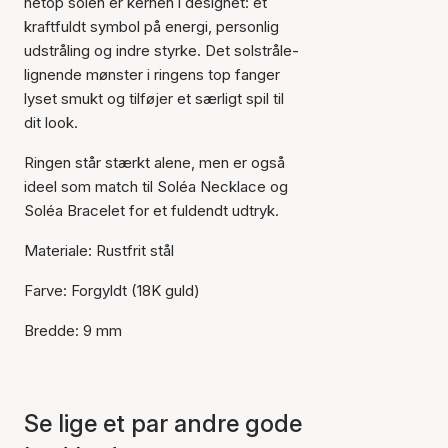
netop solen er kernen i designet: et
kraftfuldt symbol på energi, personlig
udstråling og indre styrke. Det solstråle-
lignende mønster i ringens top fanger
lyset smukt og tilføjer et særligt spil til
dit look.
Ringen står stærkt alene, men er også
ideel som match til Soléa Necklace og
Soléa Bracelet for et fuldendt udtryk.
Materiale: Rustfrit stål
Farve: Forgyldt (18K guld)
Bredde: 9 mm
Varen er tilføjet til kurven
Se lige et par andre gode