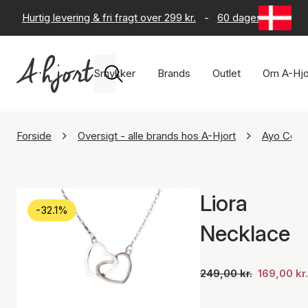
Hurtig levering & fri fragt over 299 kr.
-
60 dages returret
Smykker
Brands
Outlet
Om A-Hjo
Forside
Oversigt - alle brands hos A-Hjort
Ayo Cop
Liora
-32.1%
Necklace
249,00 kr.
169,00 kr.