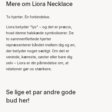
Mere om Liora Necklace
To hjerter. Én forbindelse.
Liora betyder “lys” – og det er præcis,
hvad denne halskæde symboliserer. De
to sammenflettede hjerter
repræsenterer båndet mellem dig og en,
der betyder noget særligt. Om det er
veninde, kæreste, søster eller bare dig
selv – Liora er din påmindelse om, at
relationer gør os stærkere.
Varen er tilføjet til kurven
Se lige et par andre gode
bud her!