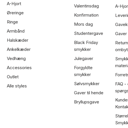
A-Hjort
Valentinsdag
A-Hjor
Øreringe
Konfirmation
Leveri
Ringe
Mors dag
Gavek
Armbånd
Studentergave
Gaver
Halskæder
Black Friday
Return
Ankelkæder
smykker
ombyt
Vedhæng
Julegaver
Smykk
materi
Accessories
Forgyldte
smykker
Forret
Outlet
Sølvsmykker
FAQ - 
Alle styles
spørg
Gaver til hende
Kundes
Bryllupsgave
Kontak
Større
Smykk