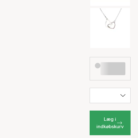
Læg i
indkøbskurv