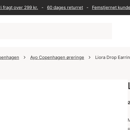
i fragt over 299 kr.
-
60 dages returret
-
Femstjernet kund
penhagen
Ayo Copenhagen øreringe
Liora Drop Earri
2
P