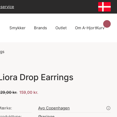
eservice
Smykker
Brands
Outlet
Om A-Hjort
Kurv
ngs
Liora Drop Earrings
29,00 kr.
159,00 kr.
Mærke:
Ayo Copenhagen
rodukttype:
Øreringe