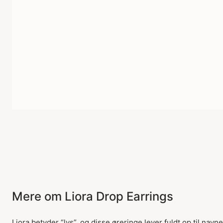
Mere om Liora Drop Earrings
Liora betyder “lys”, og disse øreringe lever fuldt op til 