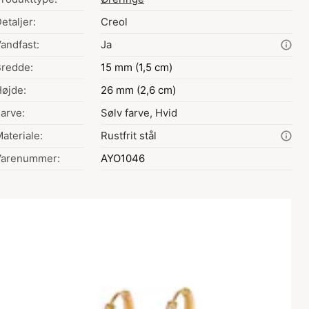
etaljer:
Creol
andfast:
Ja
redde:
15 mm (1,5 cm)
øjde:
26 mm (2,6 cm)
arve:
Sølv farve, Hvid
ateriale:
Rustfrit stål
Varenummer:
AYO1046
Valg af farve