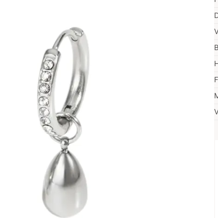
D
V
B
H
F
M