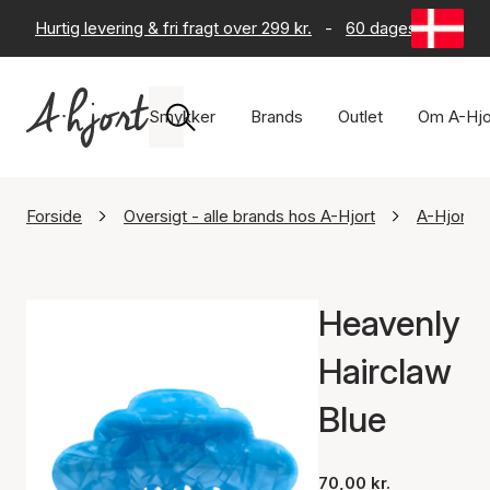
Hurtig levering & fri fragt over 299 kr.
-
60 dages returret
Smykker
Brands
Outlet
Om A-Hjo
Forside
Oversigt - alle brands hos A-Hjort
A-Hjort A
Heavenly
Hairclaw
Blue
70,00 kr.