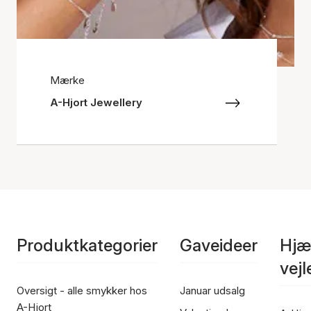
Mærke
A-Hjort Jewellery
Produktkategorier
Gaveideer
Hjæ
vej
Oversigt - alle smykker hos
Januar udsalg
A-Hjort