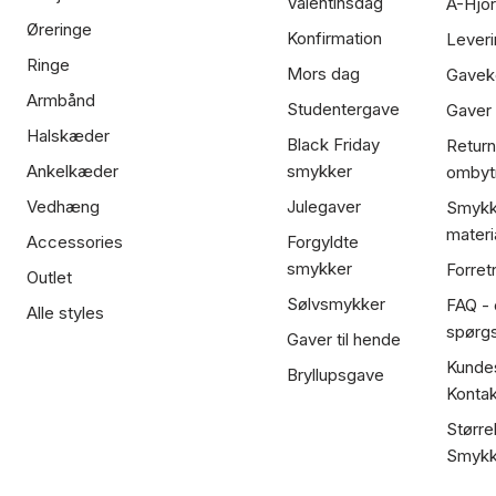
Valentinsdag
A-Hjor
Øreringe
Konfirmation
Leveri
Ringe
Mors dag
Gavek
Armbånd
Studentergave
Gaver
Halskæder
Black Friday
Return
Ankelkæder
smykker
ombyt
Vedhæng
Julegaver
Smykk
materi
Accessories
Forgyldte
smykker
Forret
Outlet
Sølvsmykker
FAQ - 
Alle styles
spørg
Gaver til hende
Kundes
Bryllupsgave
Kontak
Større
Smykk